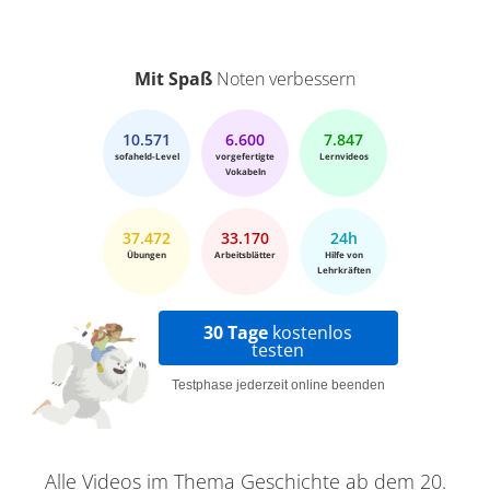
Mit Spaß
Noten verbessern
10.571
6.600
7.847
sofaheld-Level
vorgefertigte
Lernvideos
Vokabeln
37.472
33.170
24h
Übungen
Arbeitsblätter
Hilfe von
Lehrkräften
30 Tage
kostenlos
testen
Testphase jederzeit online beenden
Alle Videos im Thema Geschichte ab dem 20.