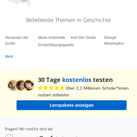
vom Volke aus. Sie wird vom Volke in Wahlen
und Abstimmungen und durch besondere Organe
Beliebteste Themen in Geschichte
der Gesetzgebung, der vollziehenden Gewalt und
der Rechtsprechung ausgeübt.”
Alexander der
Marie Antoinette
Karl Der Große
George
Große
Washington
Ermächtigungsgesetz
Mehr
30 Tage
kostenlos
testen
Über 2,1 Millionen Schüler*innen
nutzen sofatutor
Lernpakete anzeigen
Fragen? Wir sind für dich da!