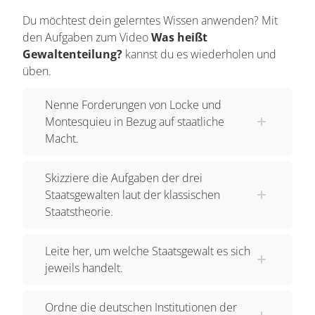
der modernen Staatstheorie und des Begriffs der
Du möchtest dein gelerntes Wissen anwenden? Mit
den Aufgaben zum Video
Was heißt
Gewaltenteilung. Im 17. und 18. Jahrhundert
Gewaltenteilung?
kannst du es wiederholen und
riefen sie in ihren Schriften nach einer Kontrolle
üben.
und Begrenzung von Gewalt, also Macht, auf. Sie
richteten sich gegen den Machtanspruch der
Nenne Forderungen von Locke und
absoluten Monarchie. Sie stellten den Mächtigen
Montesquieu in Bezug auf staatliche
die Frage nach Sinn und Nutzen ihrer Macht.
Macht.
Ihrer Meinung nach sollte das Zusammenleben
der Menschen in einem Staat den Prinzipien von
Skizziere die Aufgaben der drei
Staatsgewalten laut der klassischen
Gleichheit und Freiheit beruhen. Die
Staatstheorie.
Hauptaufgabe des Staates sahen sie in der
Bewahrung der grundlegenden Rechte des
Leite her, um welche Staatsgewalt es sich
Einzelnen, wie dem Recht auf Eigentum und dem
jeweils handelt.
Recht auf Unversehrtheit der Person. Die
Grenzen der Staatsgewalt sahen sie in der
Ordne die deutschen Institutionen der
Erfüllung dieser Aufgaben. Außerdem sollte die