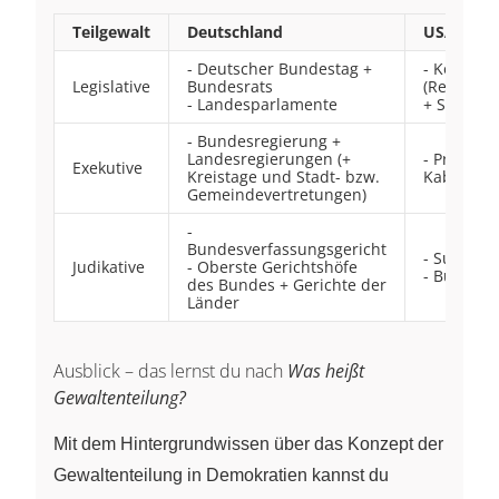
Teilgewalt
Deutschland
USA
- Deutscher Bundestag +
- Kongres
Legislative
Bundesrats
(Repräse
- Landesparlamente
+ Senat)
- Bundesregierung +
Landesregierungen (+
- Präside
Exekutive
Kreistage und Stadt- bzw.
Kabinett
Gemeindevertretungen)
-
Bundesverfassungsgericht
- Supreme
Judikative
- Oberste Gerichtshöfe
- Bundesg
des Bundes + Gerichte der
Länder
Ausblick – das lernst du nach
Was heißt
Gewaltenteilung?
Mit dem Hintergrundwissen über das Konzept der
Gewaltenteilung in Demokratien kannst du