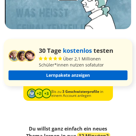
30 Tage
kostenlos
testen
Über 2,1 Millionen
Schüler*innen nutzen sofatutor
Lernpakete anzeigen
Bis zu
3 Geschwisterprofile
in
einem Account anlegen
Du willst ganz einfach ein neues
Thema lernen in nur
12 Minuten?