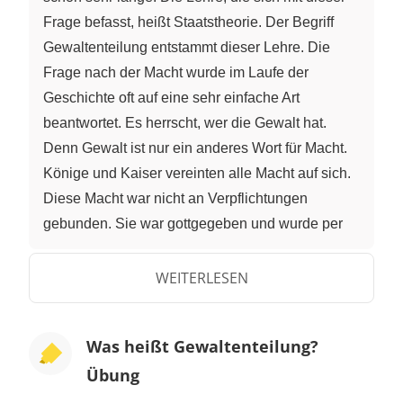
Frage befasst, heißt Staatstheorie. Der Begriff
Gewaltenteilung entstammt dieser Lehre. Die
Frage nach der Macht wurde im Laufe der
Geschichte oft auf eine sehr einfache Art
beantwortet. Es herrscht, wer die Gewalt hat.
Denn Gewalt ist nur ein anderes Wort für Macht.
Könige und Kaiser vereinten alle Macht auf sich.
Diese Macht war nicht an Verpflichtungen
gebunden. Sie war gottgegeben und wurde per
Geburtsrecht vererbt. Ihre Macht im Staat war
nahezu grenzenlos und willkürlich. Sie konnten
WEITERLESEN
Gesetze erlassen, einen Stab bestimmen, der
dieser Gesetze durchsetzt, und Richter ernennen,
Was heißt Gewaltenteilung?
die in ihrem Sinne Recht sprechen. Der
Übung
Philosoph John Locke und der französische
Schriftsteller Montesquieus gelten als Begründer