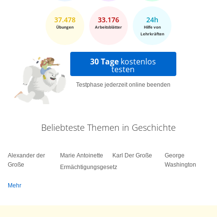
37.478
33.176
24h
Übungen
Arbeitsblätter
Hilfe von
Lehrkräften
30 Tage
kostenlos
testen
Testphase jederzeit online beenden
Beliebteste Themen in Geschichte
Alexander der
Marie Antoinette
Karl Der Große
George
Große
Washington
Ermächtigungsgesetz
Mehr