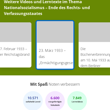
Weitere Videos und Lerntexte im Thema
Nationalsozialismus – Ende des Rechts- und
Verfassungsstaates
7. Februar 1933 –
Die
23. März 1933 –
er Reichstagsbrand
Bücherverbrennun
das
am 10. Mai 1933 a
„Ermächtigungsgesetz“
dem Berliner
Opernplatz
Mit Spaß
Noten verbessern
10.571
6.600
7.849
sofaheld-Level
vorgefertigte
Lernvideos
Vokabeln