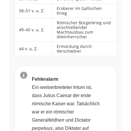
Eroberer im Gallischen
58–51 v. u. Z.
Krieg
Römischer Bürgerkrieg und
anschließender
49–45 v. u. Z.
Machtausbau zum
Alleinherrscher
Ermordung durch
44 v. u. Z.
Verschwörer
Fehleralarm
Ein weitverbreiteter Irrtum ist,
dass Julius Caesar der erste
römische Kaiser war. Tatsächlich
war er ein römischer
Generalfeldherr und
Dictator
perpetuus
, also Diktator auf