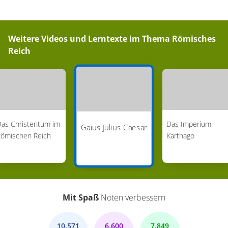
Weitere Videos und Lerntexte im Thema
Römisches
Reich
as Christentum im
Das Imperium
Gaius Julius Caesar
Römischen Reich
Karthago
Mit Spaß
Noten verbessern
10.571
6.600
7.849