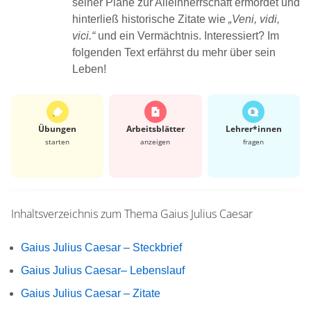
seiner Pläne zur Alleinherrschaft ermordet und
hinterließ historische Zitate wie
„Veni, vidi,
vici.“
und ein Vermächtnis. Interessiert? Im
folgenden Text erfährst du mehr über sein
Leben!
Übungen
Arbeits­blätter
Lehrer*​innen
starten
anzeigen
fragen
Inhaltsverzeichnis zum Thema
Gaius Julius Caesar
Gaius Julius Caesar – Steckbrief
Gaius Julius Caesar– Lebenslauf
Gaius Julius Caesar – Zitate