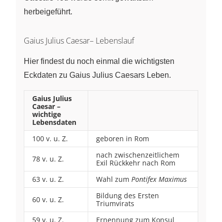
herbeigeführt.
Gaius Julius Caesar– Lebenslauf
Hier findest du noch einmal die wichtigsten
Eckdaten zu Gaius Julius Caesars Leben.
Gaius Julius
Caesar –
wichtige
Lebensdaten
100 v. u. Z.
geboren in Rom
nach zwischenzeitlichem
78 v. u. Z.
Exil Rückkehr nach Rom
63 v. u. Z.
Wahl zum
Pontifex Maximus
Bildung des Ersten
60 v. u. Z.
Triumvirats
59 v. u. Z.
Ernennung zum Konsul