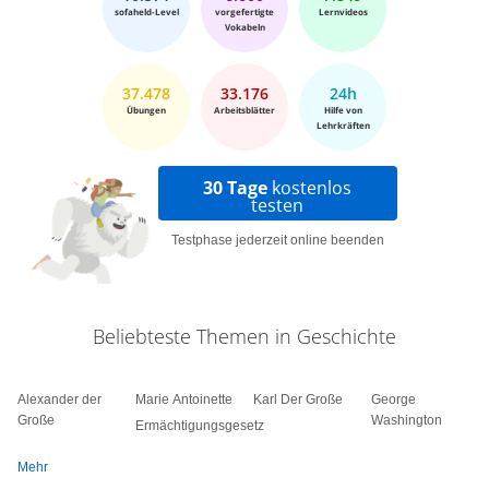
sofaheld-Level
vorgefertigte
Lernvideos
Vokabeln
37.478
33.176
24h
Übungen
Arbeitsblätter
Hilfe von
Lehrkräften
30 Tage
kostenlos
testen
Testphase jederzeit online beenden
Beliebteste Themen in Geschichte
Alexander der
Marie Antoinette
Karl Der Große
George
Große
Washington
Ermächtigungsgesetz
Mehr