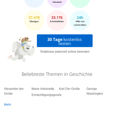
Vokabeln
37.478
33.176
24h
Übungen
Arbeitsblätter
Hilfe von
Lehrkräften
30 Tage
kostenlos
testen
Testphase jederzeit online beenden
Beliebteste Themen in Geschichte
Alexander der
Marie Antoinette
Karl Der Große
George
Große
Washington
Ermächtigungsgesetz
Mehr