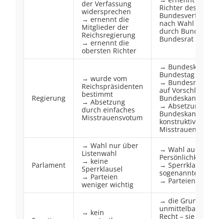
der Verfassung
Richter des
widersprechen
Bundesverfassung
→ ernennt die
nach Wahl der Ric
Mitglieder der
durch Bundestag
Reichsregierung
Bundesrat
→ ernennt die
obersten Richter
→ Bundeskanzler
Bundestag gewähl
→ wurde vom
→ Bundesministe
Reichspräsidenten
auf Vorschlag des
bestimmt
Regierung
Bundeskanzlers e
→ Absetzung
→ Absetzung des
durch einfaches
Bundeskanzlers n
Misstrauensvotum
konstruktives
Misstrauensvotu
→ Wahl nur über
→ Wahl auch dur
Listenwahl
Persönlichkeitswa
→ keine
Parlament
→ Sperrklausel,
Sperrklausel
sogenannte 5 %-K
→ Parteien
→ Parteien sehr w
weniger wichtig
→ die Grundrecht
unmittelbar gelte
→ kein
Recht – sie könne