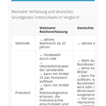
Weimarer Verfassung und deutsches
Grundgesetz, Unterschiede im Vergleich
Weimarer
deutsches Grund
Reichsverfassung
→ aktives
Wahlvolk
Wahlrecht ab 20
→ aktives Wahlrec
Jahren
→ Direktwahl
durch Volk
→ Wahl durch die
→
Bundesversamml
Oberbefehlshaber
→ keine Kontrolle
der Streitkräfte
Militär
→ kann mit Artikel
→ kann Parlament
25 das Parlament
auflösen, wenn ke
auflösen
Bundeskanzler ge
→ kann mit Artikel
wird oder dem Ka
48
Misstrauen des P
Präsident
Notstandsgesetze
ausgesprochen wi
erlassen, die
→ fast ausschließ
Freiheitsrechte
repräsentative A
einschränken und
→ ernennt formal