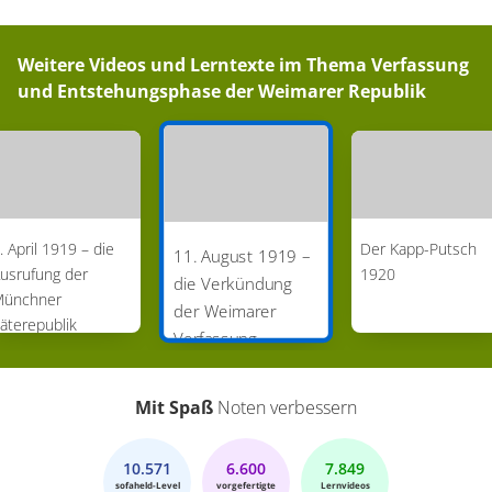
Weitere Videos und Lerntexte im Thema
Verfassung
und Entstehungsphase der Weimarer Republik
. April 1919 – die
Der Kapp-Putsch
11. August 1919 –
usrufung der
1920
die Verkündung
ünchner
der Weimarer
äterepublik
Verfassung
Mit Spaß
Noten verbessern
10.571
6.600
7.849
sofaheld-Level
vorgefertigte
Lernvideos