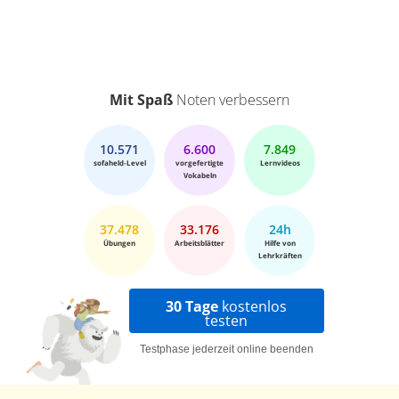
Mit Spaß
Noten verbessern
10.571
6.600
7.849
sofaheld-Level
vorgefertigte
Lernvideos
Vokabeln
37.478
33.176
24h
Übungen
Arbeitsblätter
Hilfe von
Lehrkräften
30 Tage
kostenlos
testen
Testphase jederzeit online beenden