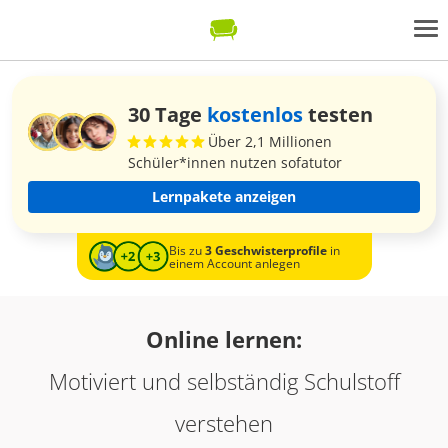
30 Tage
kostenlos
testen
Über 2,1 Millionen
Schüler*innen nutzen sofatutor
Lernpakete anzeigen
Bis zu
3 Geschwisterprofile
in
einem Account anlegen
Online lernen:
Motiviert und selbständig Schulstoff
verstehen