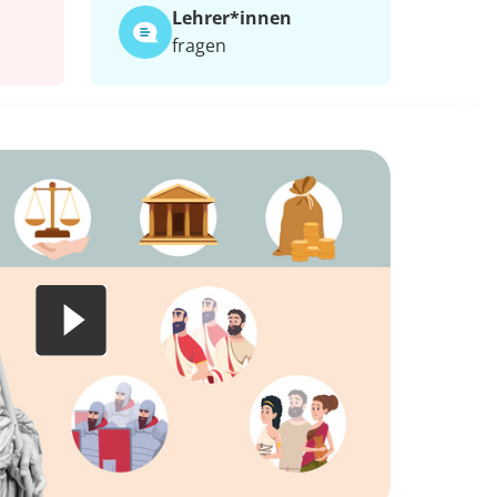
Lehrer*​innen
fragen