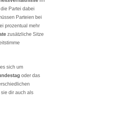
eitsverhältnisse
im
die Partei dabei
müssen Parteien bei
ei prozentual mehr
ate
zusätzliche Sitze
weitstimme
 es sich um
undestag
oder das
erschiedlichen
sie dir auch als