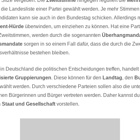
er Sitze vergeben. Die
Zweitstimme
hingegen reguliert die
Mehrh
die Landesliste einer Partei gewählt werden. Je mehr Stimmen 
ndidaten kann sie auch in den Bundestag schicken. Allerdings 
zent-Hürde
überwinden, um einziehen zu können. Hat eine Part
 Zweitstimmen, werden durch die sogenannten
Überhangmand
hsmandate
sorgen in so einem Fall dafür, dass die durch die Z
sverhältnisse bestehen bleiben.
e in Deutschland die politischen Entscheidungen treffen, handelt
isierte Gruppierungen
. Diese können für den
Landtag
, den
B
ählt werden. Durch verschiedene Parteien sollen also die unt
hen Bürgerinnen und Bürger vertreten werden. Daher kannst du 
 Staat und Gesellschaft
vorstellen.