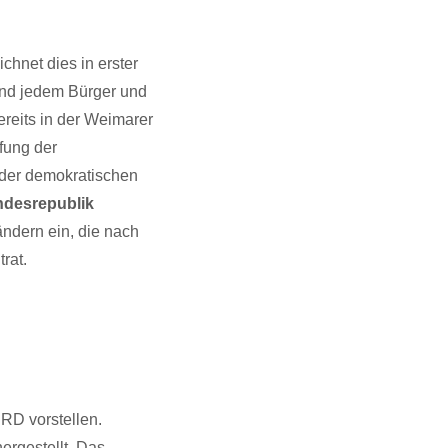
hnet dies in erster
 und jedem Bürger und
ereits in der Weimarer
fung der
 der demokratischen
desrepublik
ndern ein, die nach
rat.
BRD vorstellen.
ergestellt. Das