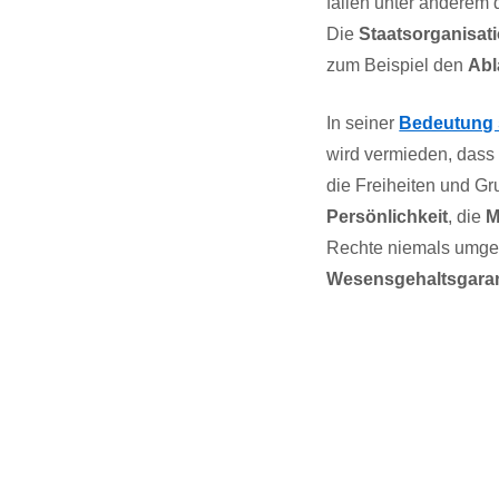
fallen unter anderem 
Die
Staatsorganisat
zum Beispiel den
Abl
In seiner
Bedeutung 
wird vermieden, dass
die Freiheiten und G
Persönlichkeit
, die
M
Rechte niemals umge
Wesensgehaltsgaran