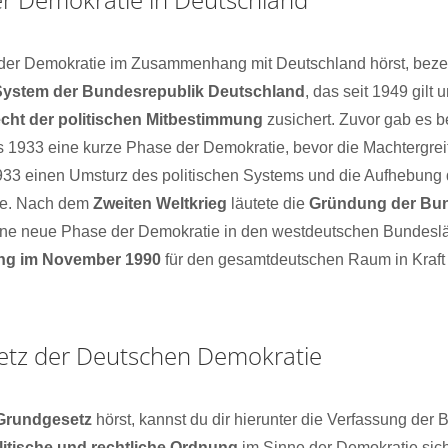
der Demokratie im Zusammenhang mit Deutschland hörst, bezeic
 System der Bundesrepublik Deutschland
, das seit 1949 gilt
cht der politischen Mitbestimmung
zusichert. Zuvor gab es b
s 1933 eine kurze Phase der Demokratie, bevor die Machtergrei
1933 einen Umsturz des politischen Systems und die Aufhebung
te. Nach dem
Zweiten Weltkrieg
läutete die
Gründung der Bun
ne neue Phase der Demokratie in den westdeutschen Bundeslä
ng im November 1990
für den gesamtdeutschen Raum in Kraft t
etz der Deutschen Demokratie
Grundgesetz
hörst, kannst du dir hierunter die Verfassung der 
litische und rechtliche Ordnung
im Sinne der Demokratie sich