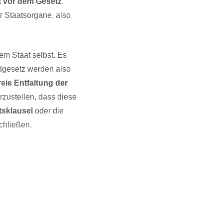
t vor dem Gesetz
.
er Staatsorgane, also
em Staat selbst. Es
dgesetz werden also
reie Entfaltung der
rzustellen, dass diese
tsklausel
oder die
chließen.