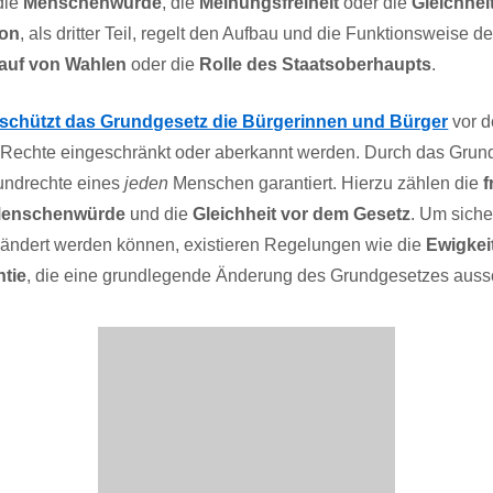
die
Menschenwürde
, die
Meinungsfreiheit
oder die
Gleichhei
ion
, als dritter Teil, regelt den Aufbau und die Funktionsweise d
auf von Wahlen
oder die
Rolle des Staatsoberhaupts
.
schützt das Grundgesetz die Bürgerinnen und Bürger
vor d
 Rechte eingeschränkt oder aberkannt werden. Durch das Grun
rundrechte eines
jeden
Menschen garantiert. Hierzu zählen die
f
enschenwürde
und die
Gleichheit vor dem Gesetz
. Um siche
ändert werden können, existieren Regelungen wie die
Ewigkei
tie
, die eine grundlegende Änderung des Grundgesetzes auss