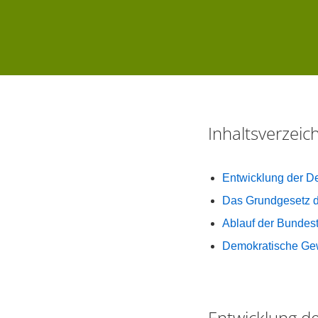
Inhaltsverzei
Entwicklung der D
Das Grundgesetz 
Ablauf der Bundest
Demokratische Gew
Entwicklung d