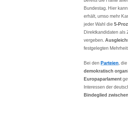
bereits die Hälfte all
Bundestag. Hier kann 
erhält, umso mehr Ka
jeder Wahl die
5-Pro
Direktkandidaten als
vergeben.
Ausgleic
festgelegten Mehrheit
Bei den
Parteien
, di
demokratisch organ
Europaparlament
gew
Interessen der deutsc
Bindeglied zwischen