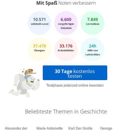
Mit Spaß
Noten verbessern
10.571
6.600
7.849
sofaheld-Level
vorgefertigte
Lernvideos
Vokabeln
37.478
33.176
24h
Übungen
Arbeitsblätter
Hilfe von
Lehrkräften
30 Tage
kostenlos
testen
Testphase jederzeit online beenden
Beliebteste Themen in Geschichte
Alexander der
Marie Antoinette
Karl Der Große
George