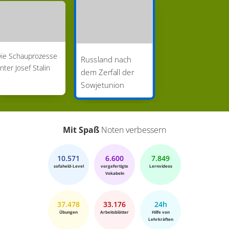
ie Schauprozesse
Russland nach
nter Josef Stalin
dem Zerfall der
Sowjetunion
Mit Spaß
Noten verbessern
10.571
6.600
7.849
sofaheld-Level
vorgefertigte
Lernvideos
Vokabeln
37.478
33.176
24h
Übungen
Arbeitsblätter
Hilfe von
Lehrkräften