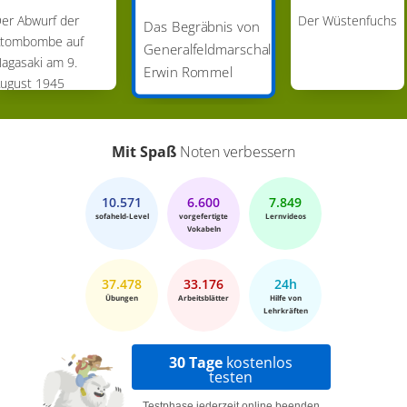
er Abwurf der
Der Wüstenfuchs
Das Begräbnis von
tombombe auf
Generalfeldmarschall
agasaki am 9.
Erwin Rommel
ugust 1945
Mit Spaß
Noten verbessern
10.571
6.600
7.849
sofaheld-Level
vorgefertigte
Lernvideos
Vokabeln
37.478
33.176
24h
Übungen
Arbeitsblätter
Hilfe von
Lehrkräften
30 Tage
kostenlos
testen
Testphase jederzeit online beenden