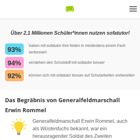
Über 2,1 Millionen Schüler*innen nutzen sofatutor!
haben mit sofatutor ihre Noten in mindestens einem Fach
93%
verbessert
94%
verstehen den Schulstoff mit sofatutor besser
92%
können sich mit sofatutor besser auf Schularbeiten vorbereiten
Das Begräbnis von Generalfeldmarschall
Erwin Rommel
Generalfeldmarschall Erwin Rommel, auch
als
Wüstenfuchs
bekannt, war ein
herausragender Soldat des Zweiten