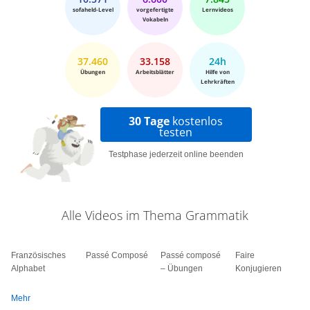
sofaheld-Level
vorgefertigte
Lernvideos
Vokabeln
37.460
33.158
24h
Übungen
Arbeitsblätter
Hilfe von
Lehrkräften
30 Tage
kostenlos
testen
Testphase jederzeit online beenden
Alle Videos im Thema Grammatik
Französisches
Passé Composé
Passé composé
Faire
Alphabet
– Übungen
Konjugieren
Mehr