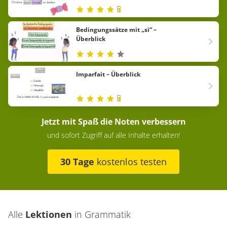
Bedingungssätze mit „si“ –
Überblick
Imparfait – Überblick
Jetzt mit Spaß die Noten verbessern
und sofort Zugriff auf alle Inhalte erhalten!
30 Tage
kostenlos testen
Alle
Lektionen
in
Grammatik