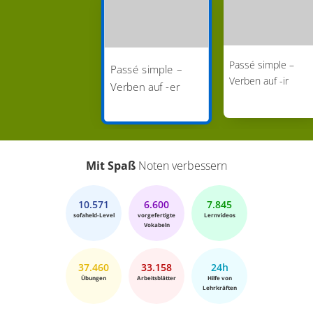
Passé simple –
Passé simple –
Verben auf -ir
Verben auf -er
Mit Spaß
Noten verbessern
10.571
6.600
7.845
sofaheld-Level
vorgefertigte
Lernvideos
Vokabeln
37.460
33.158
24h
Übungen
Arbeitsblätter
Hilfe von
Lehrkräften