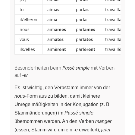
tu
aim
as
parl
as
travaill
as
il/elle/on
aim
a
parl
a
travaill
a
nous
aim
âmes
parl
âmes
travaill
âmes
vous
aim
âtes
parl
âtes
travaill
âtes
ils/elles
aim
èrent
parl
èrent
travaill
èrent
Besonderheiten beim
Passé simple
mit Verben
auf
-er
Es ist wichtig, den Verbstamm immer von der
nous
-Form aus zu bilden, damit kleinere
Unregelmäßigkeiten in der Konjugation (z. B.
Stammänderungen) im
Passé simple
übernommen werden. An den Verben
manger
(essen, Stamm wird um ein
-e
erweitert),
jeter