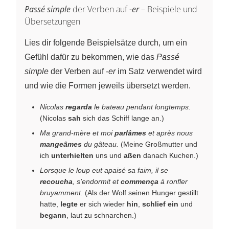
Passé simple
der Verben auf
-er
– Beispiele und
Übersetzungen
Lies dir folgende Beispielsätze durch, um ein
Gefühl dafür zu bekommen, wie das
Passé
simple
der Verben auf
-er
im Satz verwendet wird
und wie die Formen jeweils übersetzt werden.
Nicolas
regarda
le bateau pendant longtemps.
(Nicolas
sah
sich das Schiff lange an.)
Ma grand-mère et moi
parlâmes
et après nous
mangeâmes
du gâteau.
(Meine Großmutter und
ich
unterhielten
uns und
aßen
danach Kuchen.)
Lorsque le loup eut apaisé sa faim, il se
recoucha
, s’endormit et
commença
à ronfler
bruyamment.
(Als der Wolf seinen Hunger gestillt
hatte,
legte
er sich wieder
hin
,
schlief ein
und
begann
, laut zu schnarchen.)