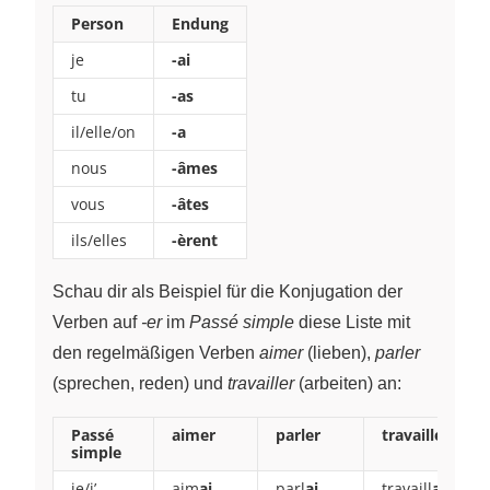
Person
Endung
je
-ai
tu
-as
il/elle/on
-a
nous
-âmes
vous
-âtes
ils/elles
-èrent
Schau dir als Beispiel für die Konjugation der
Verben auf
-er
im
Passé simple
diese Liste mit
den regelmäßigen Verben
aimer
(lieben),
parler
(sprechen, reden) und
travailler
(arbeiten) an:
Passé
aimer
parler
travailler
simple
je/j’
aim
ai
parl
ai
travaill
ai