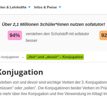
len & Lehrkräfte
Infos & Preise
Über 2,1 Millionen Schüler*innen nutzen sofatutor!
verstehen den Schulstoff mit sofatutor
94%
9
besser
 konjugieren
„Voir“ und „devoir“ – Konjugation
 Konjugation
 Verben
voir
und
devoir
sind wichtige Verben der 3. Konjugatio
ssen" oder „sollen". Die Konjugationen beider Verben im Präse
e mehr über ihre Konjugation und ihre Verwendung im Alltag! Int