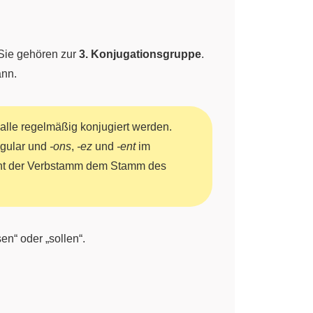
 Sie gehören zur
3. Konjugationsgruppe
.
ann.
alle regelmäßig konjugiert werden.
ngular und
-ons
,
-ez
und
-ent
im
icht der Verbstamm dem Stamm des
en“ oder „sollen“.