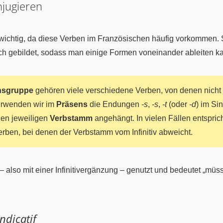
jugieren
 wichtig, da diese Verben im Französischen häufig vorkommen.
ich gebildet, sodass man einige Formen voneinander ableiten k
onsgruppe
gehören viele verschiedene Verben, von denen nicht 
verwenden wir im
Präsens
die Endungen
-s
,
-s
,
-t
(oder
-d
) im Si
den jeweiligen
Verbstamm
angehängt. In vielen Fällen entspr
 Verben, bei denen der Verbstamm vom Infinitiv abweicht.
– also mit einer Infinitivergänzung – genutzt und bedeutet „müss
Indicatif