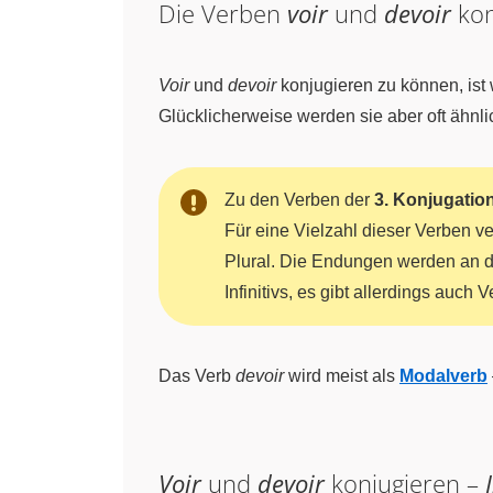
Die Verben
voir
und
devoir
kon
Voir
und
devoir
konjugieren zu können, ist
Glücklicherweise werden sie aber oft ähnl
Zu den Verben der
3. Konjugati
Für eine Vielzahl dieser Verben 
Plural. Die Endungen werden an 
Infinitivs, es gibt allerdings auch
Das Verb
devoir
wird meist als
Modalverb
Voir
und
devoir
konjugieren –