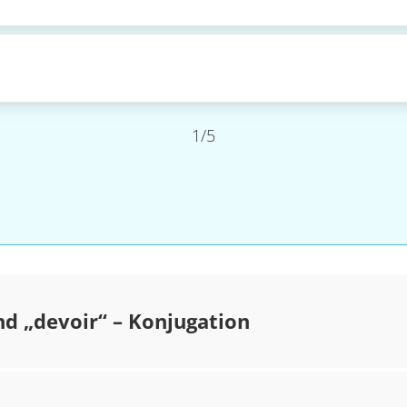
1/5
nd „devoir“ – Konjugation