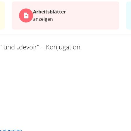
Arbeits­blätter
anzeigen
r“ und „devoir“ – Konjugation
Konjugation