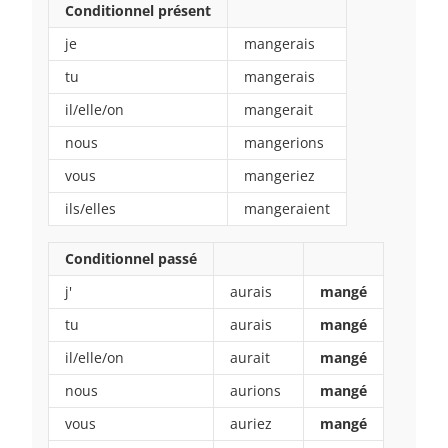
Conditionnel présent
je
mangerais
tu
mangerais
il/elle/on
mangerait
nous
mangerions
vous
mangeriez
ils/elles
mangeraient
Conditionnel passé
j'
aurais
mangé
tu
aurais
mangé
il/elle/on
aurait
mangé
nous
aurions
mangé
vous
auriez
mangé