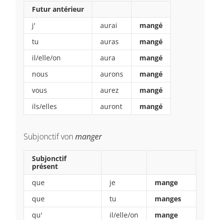
Futur antérieur
j'
aurai
mangé
tu
auras
mangé
il/elle/on
aura
mangé
nous
aurons
mangé
vous
aurez
mangé
ils/elles
auront
mangé
Subjonctif von
manger
Subjonctif
présent
que
je
mange
que
tu
manges
qu'
il/elle/on
mange