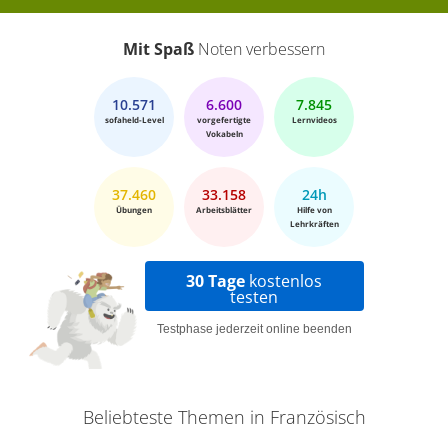
Mit Spaß
Noten verbessern
10.571
6.600
7.845
sofaheld-Level
vorgefertigte
Lernvideos
Vokabeln
37.460
33.158
24h
Übungen
Arbeitsblätter
Hilfe von
Lehrkräften
30 Tage
kostenlos
testen
Testphase jederzeit online beenden
Beliebteste Themen in Französisch