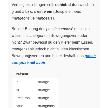
Verbs gleich klingen soll,
schiebst du
zwischen
g
und
a
bzw.
o
ein
e
ein
(Beispiele:
nous
mang
e
ons
,
je mang
e
ais
).
Bei der Bildung des
passé composé
musst du
wissen: Ist
manger
ein Bewegungsverb oder
nicht? Zwar bewegst du den Kiefer beim Essen,
manger
zählt jedoch nicht zu den klassischen
Bewegungsverben und bildet deshalb das
passé
composé
mit
avoir
.
Présent
je
mange
tu
manges
il/elle/on
mange
nous
mang
e
ons