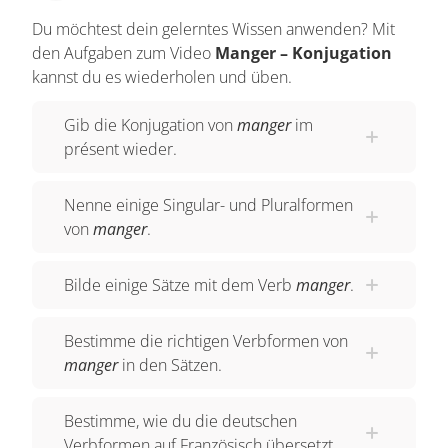
vous mangez, ils mangent. Die Befehlsform, also
Du möchtest dein gelerntes Wissen anwenden? Mit
der Impératif, lautet mange, mangeons, mangez.
den Aufgaben zum Video
Manger – Konjugation
Und das Futur composé ist ganz einfach: je vais
kannst du es wiederholen und üben.
manger, tu vas manger, elle va manger, nous
Gib die Konjugation von
manger
im
allons manger, vous allez manger, ils vont
présent wieder.
manger. Die Endungen sind fast alle die
gewöhnlichen Endungen eines Verbs auf -er: -e, -
Nenne einige Singular- und Pluralformen
es, -e, -ons, -ez, -ent. Aber eine kleine
von
manger
.
Besonderheit gibt es doch: das E vor der Endung
-ons in der ersten Person Plural. Warum braucht
Bilde einige Sätze mit dem Verb
manger
.
man aber das E? Das hat etwas mit der
französischen Aussprache zu tun. Vor -e spricht
Bestimme die richtigen Verbformen von
man das G wie -ge- . Vor einem O verändert man
manger
in den Sätzen.
aber die Aussprache; man spricht es wie ein
deutsches G. Würde man das E bei mangeons
Bestimme, wie du die deutschen
also weglassen, hieße es mangons. Das klingt
Verbformen auf Französisch übersetzt.