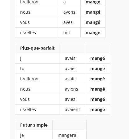
il/elle/on
a
mangé
nous
avons
mangé
vous
avez
mangé
ils/elles
ont
mangé
Plus-que-parfait
j'
avais
mangé
tu
avais
mangé
il/elle/on
avait
mangé
nous
avions
mangé
vous
aviez
mangé
ils/elles
avaient
mangé
Futur simple
je
mangerai