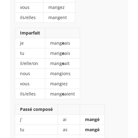
vous
mangez
ils/elles
mangent
Imparfait
je
mang
e
ais
tu
mang
e
ais
il/elle/on
mang
e
ait
nous
mangions
vous
mangiez
ils/elles
mang
e
aient
Passé composé
j'
ai
mangé
tu
as
mangé