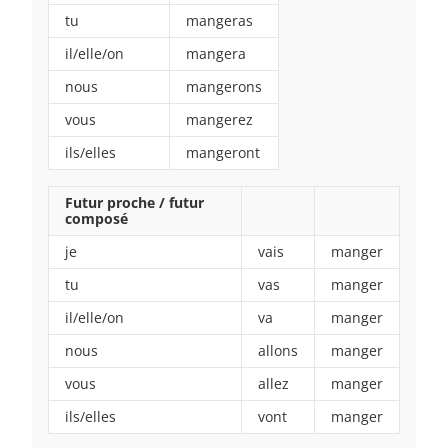
tu
mangeras
il/elle/on
mangera
nous
mangerons
vous
mangerez
ils/elles
mangeront
Futur proche / futur
composé
je
vais
manger
tu
vas
manger
il/elle/on
va
manger
nous
allons
manger
vous
allez
manger
ils/elles
vont
manger