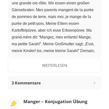
une grande oie rôtie. Wir essen einen großen
Gänsebraten. Mes parents mangent de la purée
de pommes de terre, mais moi, je mange de la
purée de petit-pois. Meine Eltern essen
Kartoffelpüree, aber ich esse Erbsenpüree. Ma
grand-mère dit: “Mangez, mes enfants! Mange,
ma petite Sarah!”. Meine Großmutter sagt: „Esst,
meine Kinder! Iss, meine kleine Sarah!“ Demain,
nous allons manger de la salade et des fruits.
Morgen werden wir Salat und Obst essen. Mais
WEITERLESEN
aujourd’hui, nous mangeons comme des dieux.
Aber heute essen wir wie Gott in Frankreich. Ihr
3 Kommentare
habt schon einige Formen von manger, also
essen, mitbekommen. Fassen wir sie in einer
Konjugationstabelle zusammen. Présent. Je
Manger – Konjugation Übung
mange, tu manges, elle mange, nous mangeons,