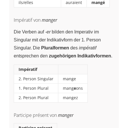
ils/elles
auraient
mangé
Impératif von
manger
Die Verben auf
-er
bilden den Imperativ im
Singular mit der Indikativform der 1. Person
Singular. Die
Pluralformen
des
impératif
entsprechen den
zugehörigen Indikativformen
.
Impératif
2. Person Singular
mange
1. Person Plural
mang
e
ons
2. Person Plural
mangez
Participe présent von
manger
Participe présent