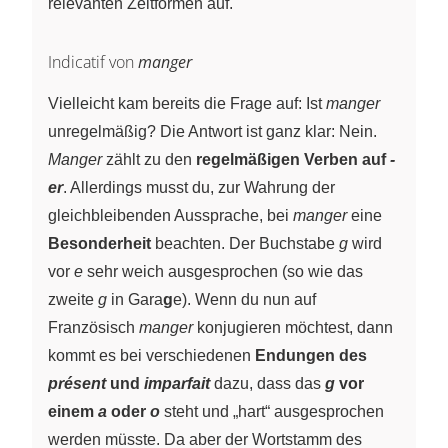
relevanten Zeitformen auf.
Indicatif von
manger
Vielleicht kam bereits die Frage auf: Ist
manger
unregelmäßig? Die Antwort ist ganz klar: Nein.
Manger
zählt zu den
regelmäßigen Verben auf
-
er
. Allerdings musst du, zur Wahrung der
gleichbleibenden Aussprache, bei
manger
eine
Besonderheit
beachten. Der Buchstabe
g
wird
vor
e
sehr weich ausgesprochen (so wie das
zweite
g
in Gara
g
e). Wenn du nun auf
Französisch
manger
konjugieren möchtest, dann
kommt es bei verschiedenen
Endungen des
présent
und
imparfait
dazu, dass das
g
vor
einem
a
oder
o
steht und „hart“ ausgesprochen
werden müsste. Da aber der Wortstamm des