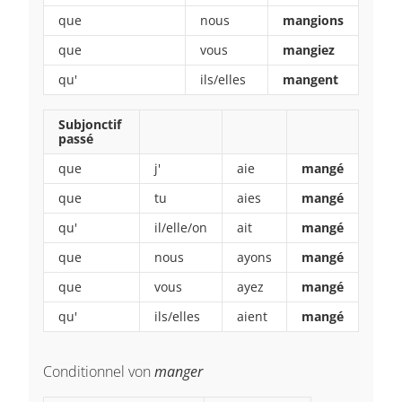
que
nous
mangions
que
vous
mangiez
qu'
ils/elles
mangent
Subjonctif
passé
que
j'
aie
mangé
que
tu
aies
mangé
qu'
il/elle/on
ait
mangé
que
nous
ayons
mangé
que
vous
ayez
mangé
qu'
ils/elles
aient
mangé
Conditionnel von
manger