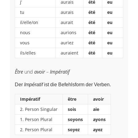
j’
aurais
été
eu
tu
aurais
été
eu
il/elle/on
aurait
été
eu
nous
aurions
été
eu
vous
auriez
été
eu
ils/elles
auraient
été
eu
Être
und
avoir
–
Impératif
Der
Impératif
ist die Befehlsform der Verben.
Impératif
être
avoir
2. Person Singular
sois
aie
1. Person Plural
soyons
ayons
2. Person Plural
soyez
ayez