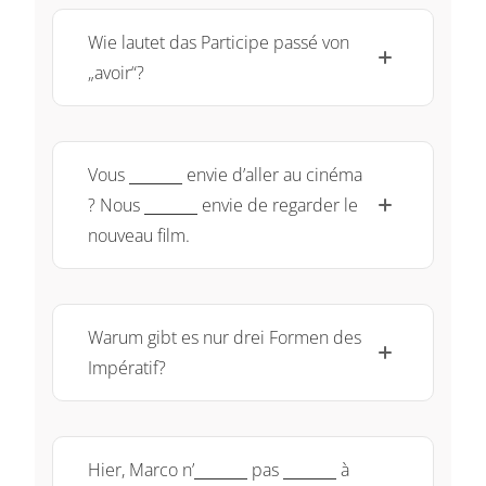
Wie lautet das Participe passé von
„avoir“?
\underline{~\qquad~}
Vous
envie d’aller au cinéma
\underline{~\qquad~}
? Nous
envie de regarder le
nouveau film.
Warum gibt es nur drei Formen des
Impératif?
\underline{~\qquad~}
\underline{~\qquad~
Hier, Marco n’
pas
à