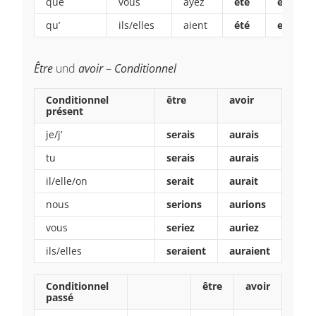
que
vous
ayez
été
eu
qu’
ils/elles
aient
été
eu
Être
und
avoir
–
Conditionnel
Conditionnel
être
avoir
présent
je/j’
serais
aurais
tu
serais
aurais
il/elle/on
serait
aurait
nous
serions
aurions
vous
seriez
auriez
ils/elles
seraient
auraient
Conditionnel
être
avoir
passé