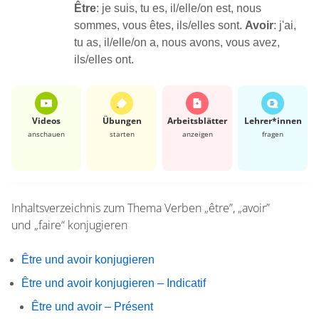
Être
: je suis, tu es, il/elle/on est, nous
sommes, vous êtes, ils/elles sont.
Avoir
: j'ai,
tu as, il/elle/on a, nous avons, vous avez,
ils/elles ont.
Videos
Übungen
Arbeits­blätter
Lehrer*​innen
anschauen
starten
anzeigen
fragen
Inhaltsverzeichnis zum Thema
Verben „être”, „avoir”
und „faire“ konjugieren
Être und avoir konjugieren
Être und avoir konjugieren – Indicatif
Être und avoir – Présent