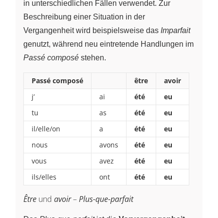
in unterschiedlichen Fällen verwendet. Zur
Beschreibung einer Situation in der
Vergangenheit wird beispielsweise das
Imparfait
genutzt, während neu eintretende Handlungen im
Passé composé
stehen.
Passé composé
être
avoir
j’
ai
été
eu
tu
as
été
eu
il/elle/on
a
été
eu
nous
avons
été
eu
vous
avez
été
eu
ils/elles
ont
été
eu
Être
und
avoir
–
Plus-que-parfait