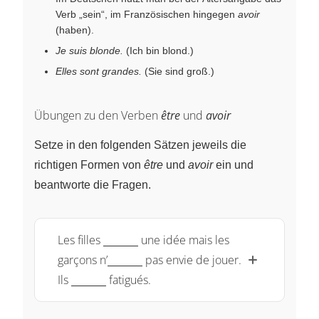
Verb „sein“, im Französischen hingegen
avoir
(haben).
Je suis blonde.
(Ich bin blond.)
Elles sont grandes.
(Sie sind groß.)
Übungen zu den Verben
être
und
avoir
Setze in den folgenden Sätzen jeweils die
richtigen Formen von
être
und
avoir
ein und
beantworte die Fragen.
\underline{~\qquad~}
Les filles
une idée mais les
\underline{~\qquad~}
garçons n’
pas envie de jouer.
\underline{~\qquad~}
Ils
fatigués.