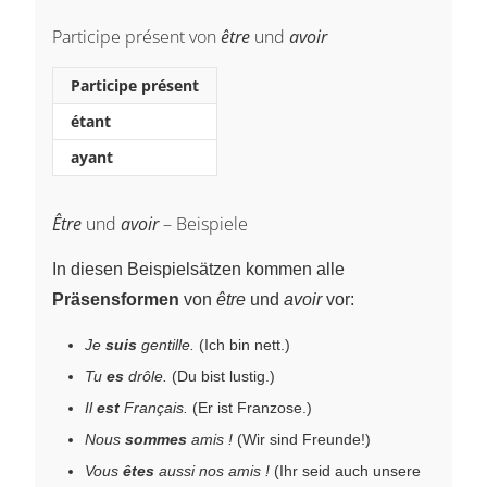
Participe présent von
être
und
avoir
Participe présent
étant
ayant
Être
und
avoir
– Beispiele
In diesen Beispielsätzen kommen alle
Präsensformen
von
être
und
avoir
vor:
Je
suis
gentille.
(Ich bin nett.)
Tu
es
drôle.
(Du bist lustig.)
Il
est
Français.
(Er ist Franzose.)
Nous
sommes
amis !
(Wir sind Freunde!)
Vous
êtes
aussi nos amis !
(Ihr seid auch unsere