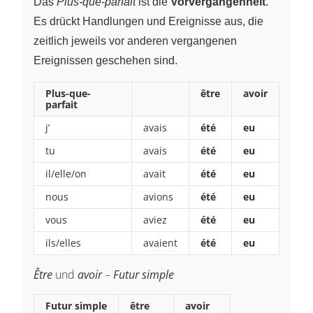
Das
Plus-que-parfait
ist die
Vorvergangenheit
.
Es drückt Handlungen und Ereignisse aus, die
zeitlich jeweils vor anderen vergangenen
Ereignissen geschehen sind.
Plus-que-
être
avoir
parfait
j’
avais
été
eu
tu
avais
été
eu
il/elle/on
avait
été
eu
nous
avions
été
eu
vous
aviez
été
eu
ils/elles
avaient
été
eu
Être
und
avoir
–
Futur simple
Futur simple
être
avoir