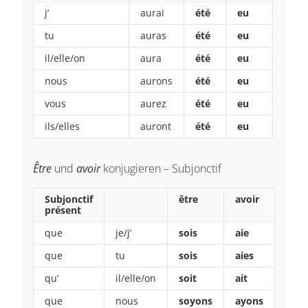
j’
aurai
été
eu
tu
auras
été
eu
il/elle/on
aura
été
eu
nous
aurons
été
eu
vous
aurez
été
eu
ils/elles
auront
été
eu
Être
und
avoir
konjugieren – Subjonctif
Subjonctif
être
avoir
présent
que
je/j’
sois
aie
que
tu
sois
aies
qu’
il/elle/on
soit
ait
que
nous
soyons
ayons