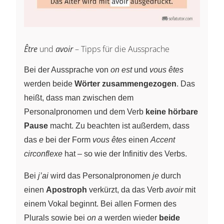
Être
und
avoir
– Tipps für die Aussprache
Bei der Aussprache von
on est
und
vous êtes
werden beide
Wörter zusammengezogen
. Das
heißt, dass man zwischen dem
Personalpronomen und dem Verb
keine hörbare
Pause
macht. Zu beachten ist außerdem, dass
das
e
bei der Form
vous êtes
einen
Accent
circonflexe
hat – so wie der Infinitiv des Verbs.
Bei
j’ai
wird das Personalpronomen
je
durch
einen
Apostroph
verkürzt, da das Verb
avoir
mit
einem Vokal beginnt. Bei allen Formen des
Plurals sowie bei
on a
werden wieder
beide