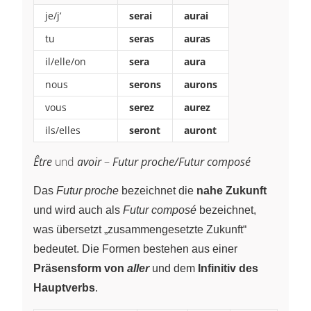
je/j’
serai
aurai
tu
seras
auras
il/elle/on
sera
aura
nous
serons
aurons
vous
serez
aurez
ils/elles
seront
auront
Être
und
avoir
–
Futur proche/Futur composé
Das
Futur proche
bezeichnet die
nahe Zukunft
und wird auch als
Futur composé
bezeichnet,
was übersetzt „zusammengesetzte Zukunft“
bedeutet. Die Formen bestehen aus einer
Präsensform von
aller
und dem
Infinitiv des
Hauptverbs
.