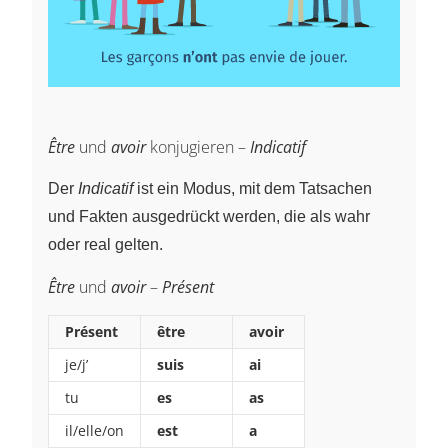
Être
und
avoir
konjugieren –
Indicatif
Der
Indicatif
ist ein Modus, mit dem Tatsachen
und Fakten ausgedrückt werden, die als wahr
oder real gelten.
Être
und
avoir
–
Présent
Présent
être
avoir
je/j’
suis
ai
tu
es
as
il/elle/on
est
a