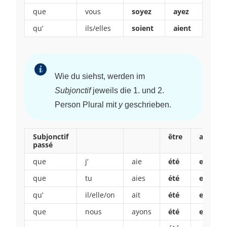
que
vous
soyez
ayez
qu’
ils/elles
soient
aient
Wie du siehst, werden im
Subjonctif
jeweils die 1. und 2.
Person Plural mit
y
geschrieben.
Subjonctif
être
avoir
passé
que
j’
aie
été
eu
que
tu
aies
été
eu
qu’
il/elle/on
ait
été
eu
que
nous
ayons
été
eu