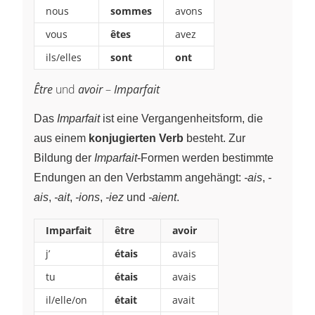
nous
sommes
avons
vous
êtes
avez
ils/elles
sont
ont
Être
und
avoir
–
Imparfait
Das
Imparfait
ist eine Vergangenheitsform, die
aus einem
konjugierten Verb
besteht. Zur
Bildung der
Imparfait
-Formen werden bestimmte
Endungen an den Verbstamm angehängt:
-ais
,
-
ais
,
-ait
,
-ions
,
-iez
und
-aient
.
Imparfait
être
avoir
j’
étais
avais
tu
étais
avais
il/elle/on
était
avait