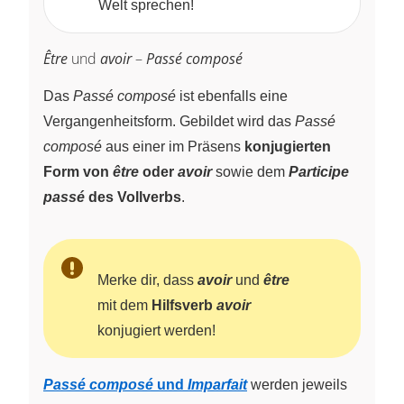
Welt sprechen!
Être
und
avoir
–
Passé composé
Das
Passé composé
ist ebenfalls eine
Vergangenheitsform. Gebildet wird das
Passé
composé
aus einer im Präsens
konjugierten
Form von
être
oder
avoir
sowie dem
Participe
passé
des Vollverbs
.
Merke dir, dass
avoir
und
être
mit dem
Hilfsverb
avoir
konjugiert werden!
Passé composé
und
Imparfait
werden jeweils