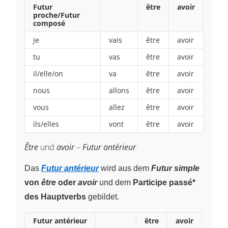
Futur
être
avoir
proche/Futur
composé
je
vais
être
avoir
tu
vas
être
avoir
il/elle/on
va
être
avoir
nous
allons
être
avoir
vous
allez
être
avoir
ils/elles
vont
être
avoir
Être
und
avoir
–
Futur antérieur
Das
Futur antérieur
wird aus dem
Futur simple
von
être
oder
avoir
und dem
Participe passé*
des Hauptverbs
gebildet.
Futur antérieur
être
avoir