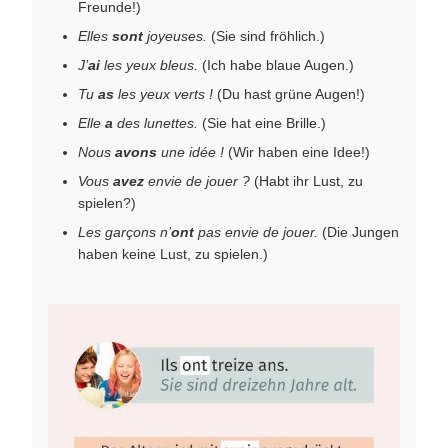
Freunde!)
Elles
sont
joyeuses.
(Sie sind fröhlich.)
J’
ai
les yeux bleus.
(Ich habe blaue Augen.)
Tu
as
les yeux verts !
(Du hast grüne Augen!)
Elle
a
des lunettes.
(Sie hat eine Brille.)
Nous
avons
une idée !
(Wir haben eine Idee!)
Vous
avez
envie de jouer ?
(Habt ihr Lust, zu
spielen?)
Les garçons n’
ont
pas envie de jouer.
(Die Jungen
haben keine Lust, zu spielen.)