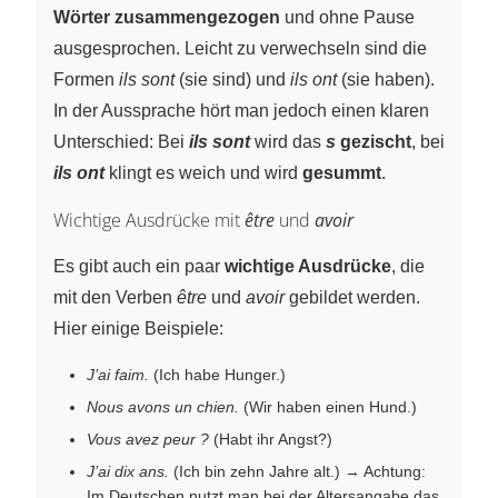
Wörter zusammengezogen
und ohne Pause
ausgesprochen. Leicht zu verwechseln sind die
Formen
ils sont
(sie sind) und
ils ont
(sie haben).
In der Aussprache hört man jedoch einen klaren
Unterschied: Bei
ils sont
wird das
s
gezischt
, bei
ils ont
klingt es weich und wird
gesummt
.
Wichtige Ausdrücke mit
être
und
avoir
Es gibt auch ein paar
wichtige Ausdrücke
, die
mit den Verben
être
und
avoir
gebildet werden.
Hier einige Beispiele:
J’ai faim.
(Ich habe Hunger.)
Nous avons un chien.
(Wir haben einen Hund.)
Vous avez peur ?
(Habt ihr Angst?)
J’ai dix ans.
(Ich bin zehn Jahre alt.) → Achtung:
Im Deutschen nutzt man bei der Altersangabe das