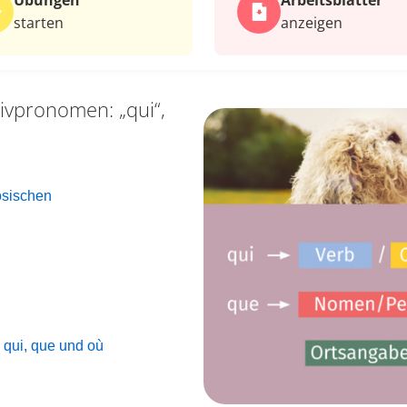
Übungen
Arbeits­blätter
starten
anzeigen
tivpronomen: „qui“,
ösischen
 qui, que und où