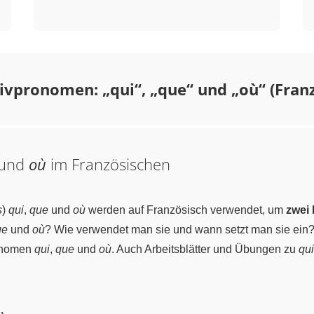
ivpronomen: „qui“, „que“ und „où“ (Fran
und
où
im Französischen
s
)
qui
,
que
und
où
werden auf Französisch verwendet, um
zwei
ue
und
où
? Wie verwendet man sie und wann setzt man sie ein? 
ronomen
qui
,
que
und
où
. Auch Arbeitsblätter und Übungen zu
qui