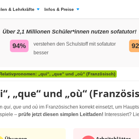
len & Lehrkräfte
Infos & Preise
Über 2,1 Millionen Schüler*innen nutzen sofatutor!
verstehen den Schulstoff mit sofatutor
94%
9
besser
Relativpronomen: „qui“, „que“ und „où“ (Französisch)
“, „que“ und „où“ (Französi
en
qui
,
que
und
où
im Französischen korrekt einsetzt, um Haupts
spiele –
prüfe jetzt diesen simplen Leitfaden!
Interessiert? Li