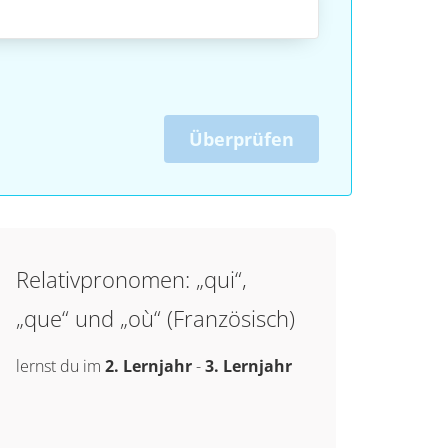
Überprüfen
Relativpronomen: „qui“,
„que“ und „où“ (Französisch)
lernst du im
2. Lernjahr
-
3. Lernjahr