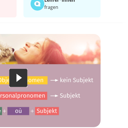
Lehrer*​innen
fragen