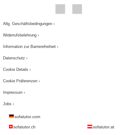
Wo die Hunnen sind, da hat der Kaiser sein
Recht verloren. Unglaubliche Schinderei!
Entweder Steuer oder Feuer, das darf nicht wahr
Allg. Geschäftsbedingungen ›
sein. Nein, jetzt steht nicht da rum. An die Arbeit.
Widerrufsbelehrung ›
Na, ist doch wahr, es muss doch weitergehen. Ich
kann stundenlang zugucken, wenn richtig
Information zur Barrierefreiheit ›
aufgebaut wird. Ist ja schließlich zum Wohl von
Datenschutz ›
uns allen. Das Volk hat es satt, sich für ein
Cookie Details ›
dekadentes Rom zu schlagen, das sich gar nicht
mehr richtig verteidigen kann und seine
Cookie Präferenzen ›
Privilegien reichlich missbraucht. Die Christen
Impressum ›
demonstrieren für Gleichheit und Brüderlichkeit.
Jobs ›
Die Vandalen kommen nach Rom und bleiben
zwei Wochen. Als sie sich wieder verabschieden,
sofatutor.com
haben sie sogar die goldenen Tempeldächer
sofatutor.ch
sofatutor.at
mitgenommen. Chlodwig, König der Franken,