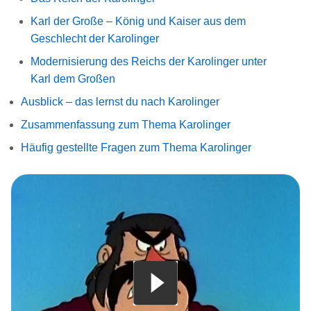
Karl der Große – König und Kaiser aus dem
Geschlecht der Karolinger
Modernisierung des Reichs der Karolinger unter
Karl dem Großen
Ausblick – das lernst du nach Karolinger
Zusammenfassung zum Thema Karolinger
Häufig gestellte Fragen zum Thema Karolinger