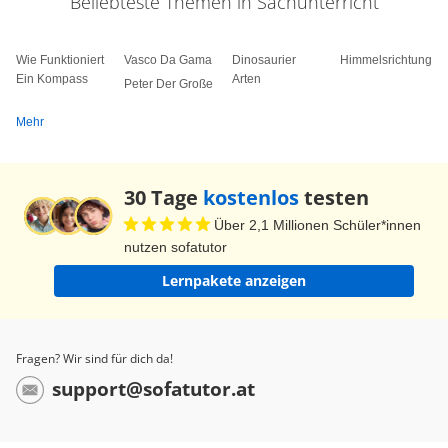
Beliebteste Themen in Sachunterricht
Diese elenden Steuern. Es bleibt uns überhaupt
nichts mehr übrig. Seht mal da drüben. Alarm!
Wie Funktioniert
Vasco Da Gama
Dinosaurier
Himmelsrichtungen
Alarm! Die Glocke geht ungefähr hundert Jahre
Ein Kompass
Arten
Peter Der Große
vor. Ich meine, ist ja gut, dass sie da ist. Aber
Mehr
soviel ich weiß, finden Glocken erst zwischen
dem sechsten und achten Jahrhundert in Europa
Verbreitung. Das kommt da drüben hin. Es ist
30 Tage
kostenlos
testen
sehr schwer für alle Beteiligten, die zerstörten
Über 2,1 Millionen Schüler*innen
Dörfer wieder aufzubauen und es dauert natürlich
nutzen sofatutor
auch geraume Zeit. Sieh mal! Die alten Glocken
Lernpakete anzeigen
werden aus 78% Kupfer und 22% Zinn gegossen.
Na dann zieh! Und kaum sind die Arbeiten
beendet, kommt neuer Besuch. Die
Fragen? Wir sind für dich da!
Steuereintreiber sind wieder da. Da sind sie! Sie
support@sofatutor.at
kommen zurück, ich kann sie schon gut sehen.
Ich fürchte für die Steuer ist hier nichts zu holen.