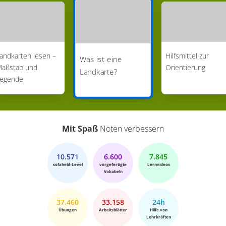
andkarten lesen –
Hilfsmittel zur
Was ist eine
aßstab und
Orientierung
Landkarte?
egende
Mit Spaß
Noten verbessern
10.571
6.600
7.845
sofaheld-Level
vorgefertigte
Lernvideos
Vokabeln
37.460
33.158
24h
Übungen
Arbeitsblätter
Hilfe von
Lehrkräften