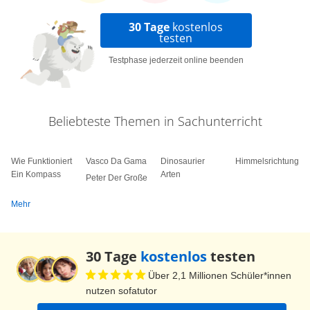
30 Tage
kostenlos
testen
Testphase jederzeit online beenden
Beliebteste Themen in Sachunterricht
Wie Funktioniert
Vasco Da Gama
Dinosaurier
Himmelsrichtungen
Ein Kompass
Arten
Peter Der Große
Mehr
30 Tage
kostenlos
testen
Über 2,1 Millionen Schüler*innen
nutzen sofatutor