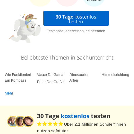
30 Tage
kostenlos
testen
Testphase jederzeit online beenden
Beliebteste Themen in Sachunterricht
Wie Funktioniert
Vasco Da Gama
Dinosaurier
Himmelsrichtungen
Ein Kompass
Arten
Peter Der Große
Mehr
30 Tage
kostenlos
testen
Über 2,1 Millionen Schüler*innen
nutzen sofatutor