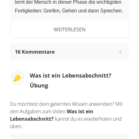
lernt der Mensch in dieser Phase die wichtigsten
Fertigkeiten: Greifen, Gehen und dann Sprechen.
Als Baby lernt man, dass es vertraute Menschen
um einen herum gibt - und man lernt mit den
WEITERLESEN
anderen Menschen zu kommunizieren. Babys
lernen sehr schnell, welche Gesichtsausdrücke
16 Kommentare
bei den Erwachsenen, was bedeuten. Und selber
lernen sie auch, dass z.B. Lachen meistens mit
Lachen erwidert wird. Wenn die Kinder ungefähr
Was ist ein Lebensabschnitt?
ein Jahr alt sind, lernen sie langsam gehen und
Übung
sprechen. Und wenn Kinder mit Eltern
aufwachsen die verschiedene Sprachen
Du möchtest dein gelerntes Wissen anwenden? Mit
sprechen, dann lernen die Kinder mühelos zwei
den Aufgaben zum Video
Was ist ein
Sprachen auf einmal.
Lebensabschnitt?
kannst du es wiederholen und
üben.
Im Kleinkindalter verbessern die Kinder z.B. im
Kindergarten ihre sozialen Fähigkeiten - sie