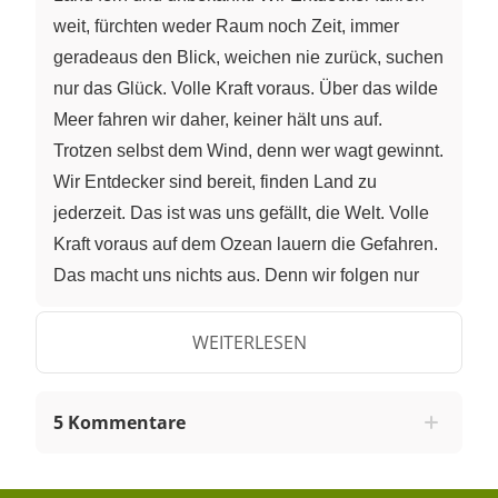
weit, fürchten weder Raum noch Zeit, immer
geradeaus den Blick, weichen nie zurück, suchen
nur das Glück. Volle Kraft voraus. Über das wilde
Meer fahren wir daher, keiner hält uns auf.
Trotzen selbst dem Wind, denn wer wagt gewinnt.
Wir Entdecker sind bereit, finden Land zu
jederzeit. Das ist was uns gefällt, die Welt. Volle
Kraft voraus auf dem Ozean lauern die Gefahren.
Das macht uns nichts aus. Denn wir folgen nur
unser Träume Spur. Wir Entdecker wagen viel
und erreichen unser Ziel. Wissen wir auch nie
WEITERLESEN
bestimmt, wer das Spiel gewinnt, was das Leben
bringt, volle Kraft voraus. Alle Mann an Bord,
5 Kommentare
denn wir fahren fort in die Welt hinaus. Neue Ufer
sehen, das ist wunderschön. Wir Entdecker laden
ein, uns zu folgen, steigt jetzt ein. Denn die große