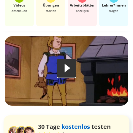
Videos
Übungen
Arbeits­blätter
Lehrer*​innen
anschauen
starten
anzeigen
fragen
30 Tage
kostenlos
testen