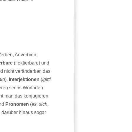
Verben, Adverbien,
erbare
(flektierbare) und
nd nicht veränderbar, das
ald
),
Interjektionen
(
Igitt!
eren sechs Wortarten
nt man das konjugieren,
und
Pronomen
(
es, sich,
 darüber hinaus sogar