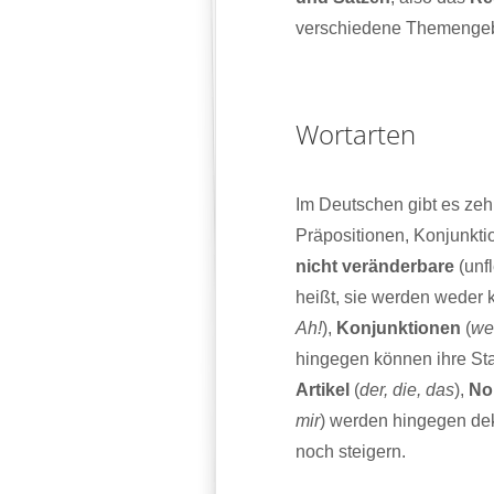
verschiedene Themengebi
Wortarten
Im Deutschen gibt es ze
Präpositionen, Konjunktio
nicht veränderbare
(unfl
heißt, sie werden weder 
Ah!
),
Konjunktionen
(
wei
hingegen können ihre St
Artikel
(
der, die, das
),
No
mir
) werden hingegen dek
noch steigern.