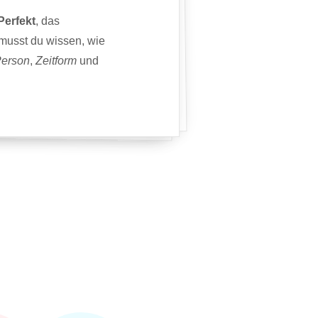
Perfekt
, das
 musst du wissen, wie
erson
,
Zeitform
und