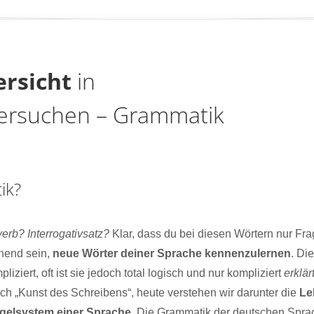
rsicht
in
ersuchen – Grammatik
ik?
rb? Interrogativsatz?
Klar, dass du bei diesen Wörtern nur Fra
nend sein,
neue Wörter deiner Sprache kennenzulernen
. Di
iziert, oft ist sie jedoch total logisch und nur kompliziert
erklär
lich „Kunst des Schreibens“, heute verstehen wir darunter die
Le
gelsystem einer Sprache
. Die Grammatik der deutschen Spra