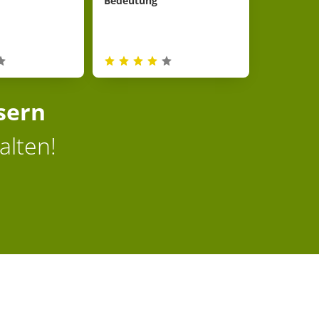
Bedeutung
sern
alten!