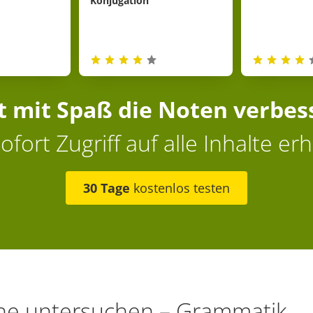
Konjugation
zt mit Spaß die Noten verbes
ofort Zugriff auf alle Inhalte erh
30 Tage
kostenlos testen
he untersuchen – Grammatik