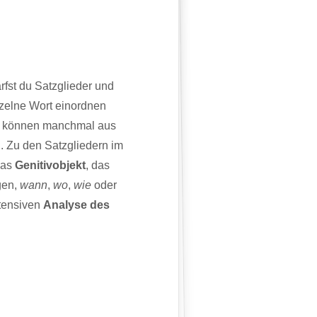
rfst du Satzglieder und
nzelne Wort einordnen
und können manchmal aus
 Zu den Satzgliedern im
das
Genitivobjekt
, das
gen,
wann
,
wo
,
wie
oder
ntensiven
Analyse des