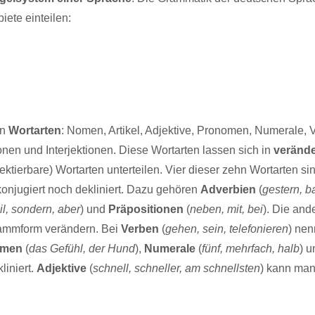
ete einteilen:
hn
Wortarten
: Nomen, Artikel, Adjektive, Pronomen, Numerale, 
nen und Interjektionen. Diese Wortarten lassen sich in
veränd
ektierbare) Wortarten unterteilen. Vier dieser zehn Wortarten si
konjugiert noch dekliniert. Dazu gehören
Adverbien
(
gestern, b
l, sondern, aber
) und
Präpositionen
(
neben, mit, bei
). Die and
ammform verändern. Bei
Verben
(
gehen, sein, telefonieren
) nen
men
(
das Gefühl, der Hund
),
Numerale
(
fünf, mehrfach, halb
) 
liniert.
Adjektive
(
schnell, schneller, am schnellsten
) kann man