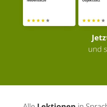
Nebensätze
Objektsatz
Jet
und s
Alle
Lektionen
in
Sprac