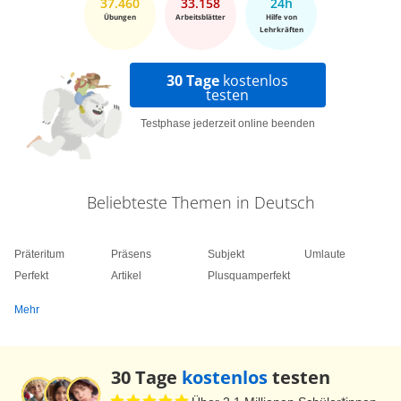
37.460
33.158
24h
Übungen
Arbeitsblätter
Hilfe von
Lehrkräften
30 Tage
kostenlos
testen
Testphase jederzeit online beenden
Beliebteste Themen in Deutsch
Präteritum
Präsens
Subjekt
Umlaute
Perfekt
Artikel
Plusquamperfekt
Mehr
30 Tage
kostenlos
testen