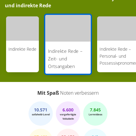
und indirekte Rede
Indirekte Rede
Indirekte Rede –
Indirekte Rede –
Personal- und
Zeit- und
Possessivpronome
Ortsangaben
Mit Spaß
Noten verbessern
10.571
6.600
7.845
sofaheld-Level
vorgefertigte
Lernvideos
Vokabeln