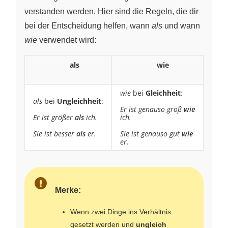
verstanden werden. Hier sind die Regeln, die dir
bei der Entscheidung helfen, wann
als
und wann
wie
verwendet wird:
\qquad
\qquad
als
\qquad
\qquad
\qquad
\qquad
wie
\qquad
\qquad
wie
bei
Gleichheit
:
als
bei
Ungleichheit
:
Er ist genauso groß
wie
Er ist größer
als
ich.
ich.
Sie ist besser
als
er.
Sie ist genauso gut
wie
er.
Merke:
Wenn zwei Dinge ins Verhältnis
gesetzt werden und
ungleich