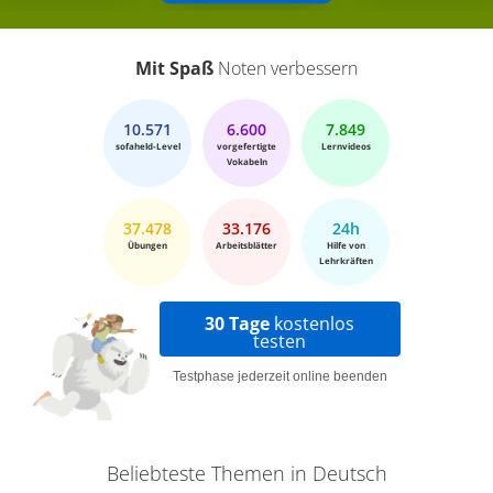
Mit Spaß
Noten verbessern
10.571
6.600
7.849
sofaheld-Level
vorgefertigte
Lernvideos
Vokabeln
37.478
33.176
24h
Übungen
Arbeitsblätter
Hilfe von
Lehrkräften
30 Tage
kostenlos
testen
Testphase jederzeit online beenden
Beliebteste Themen in Deutsch