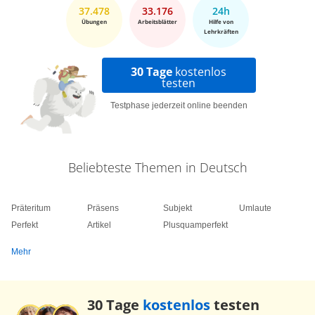
37.478
33.176
24h
Übungen
Arbeitsblätter
Hilfe von
Lehrkräften
30 Tage
kostenlos
testen
Testphase jederzeit online beenden
Beliebteste Themen in Deutsch
Präteritum
Präsens
Subjekt
Umlaute
Perfekt
Artikel
Plusquamperfekt
Mehr
30 Tage
kostenlos
testen