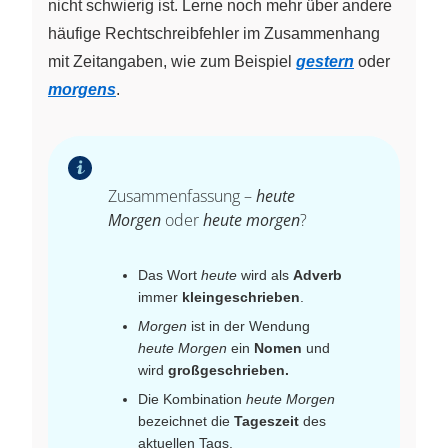
nicht schwierig ist. Lerne noch mehr über andere
häufige Rechtschreibfehler im Zusammenhang
mit Zeitangaben, wie zum Beispiel
gestern
oder
morgens
.
Zusammenfassung –
heute
Morgen
oder
heute morgen
?
Das Wort
heute
wird als
Adverb
immer
kleingeschrieben
.
Morgen
ist in der Wendung
heute Morgen
ein
Nomen
und
wird
großgeschrieben.
Die Kombination
heute Morgen
bezeichnet die
Tageszeit
des
aktuellen Tags.