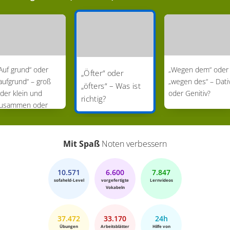
Auf grund“ oder
„Wegen dem“ oder
„Öfter“ oder
aufgrund“ – groß
„wegen des“ – Dati
„öfters“ – Was ist
der klein und
oder Genitiv?
richtig?
usammen oder
etrennt?
Mit Spaß
Noten verbessern
10.571
6.600
7.847
sofaheld-Level
vorgefertigte
Lernvideos
Vokabeln
37.472
33.170
24h
Übungen
Arbeitsblätter
Hilfe von