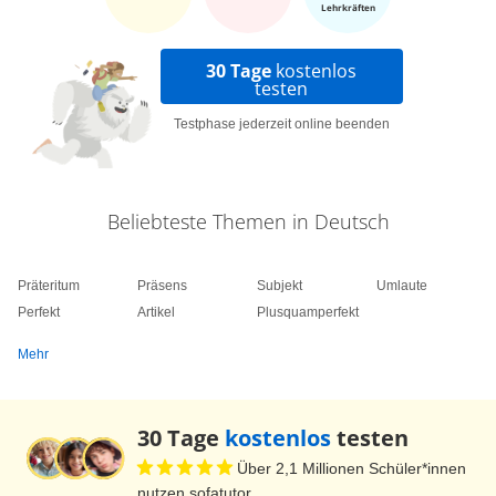
Lehrkräften
30 Tage
kostenlos
testen
Testphase jederzeit online beenden
Beliebteste Themen in Deutsch
Präteritum
Präsens
Subjekt
Umlaute
Perfekt
Artikel
Plusquamperfekt
Mehr
30 Tage
kostenlos
testen
Über 2,1 Millionen Schüler*innen
nutzen sofatutor