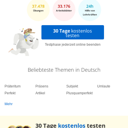
37.478
33.176
24h
Übungen
Arbeitsblätter
Hilfe von
Lehrkräften
30 Tage
kostenlos
testen
Testphase jederzeit online beenden
Beliebteste Themen in Deutsch
Präteritum
Präsens
Subjekt
Umlaute
Perfekt
Artikel
Plusquamperfekt
Mehr
30 Tage
kostenlos
testen