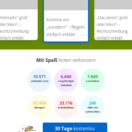
Ihrerseits“ groß
„Das beste“ groß
Komma vor
der klein? –
oder klein? –
„sondern“ – Regeln
echtschreibung
Rechtschreibung
einfach erklärt
infach erklärt
einfach erklärt
Mit Spaß
Noten verbessern
10.571
6.600
7.849
sofaheld-Level
vorgefertigte
Lernvideos
Vokabeln
37.478
33.176
24h
Übungen
Arbeitsblätter
Hilfe von
Lehrkräften
30 Tage
kostenlos