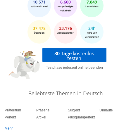
10.571
6.600
7.849
sofaheld-Level
vorgefertigte
Lernvideos
Vokabeln
37.478
33.176
24h
Übungen
Arbeitsblätter
Hilfe von
Lehrkräften
30 Tage
kostenlos
testen
Testphase jederzeit online beenden
Beliebteste Themen in Deutsch
Präteritum
Präsens
Subjekt
Umlaute
Perfekt
Artikel
Plusquamperfekt
Mehr