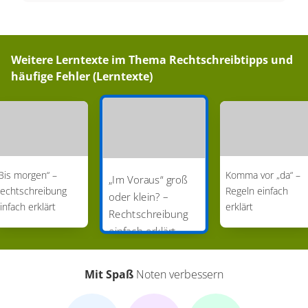
Weitere Lerntexte im Thema
Rechtschreibtipps und
häufige Fehler (Lerntexte)
Bis morgen“ –
Komma vor „da“ –
„Im Voraus“ groß
echtschreibung
Regeln einfach
oder klein? –
infach erklärt
erklärt
Rechtschreibung
einfach erklärt
Mit Spaß
Noten verbessern