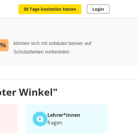
30 Tage kostenlos testen
Login
können sich mit sofatutor besser auf
2%
Schularbeiten vorbereiten
oter Winkel"
Lehrer*​innen
fragen