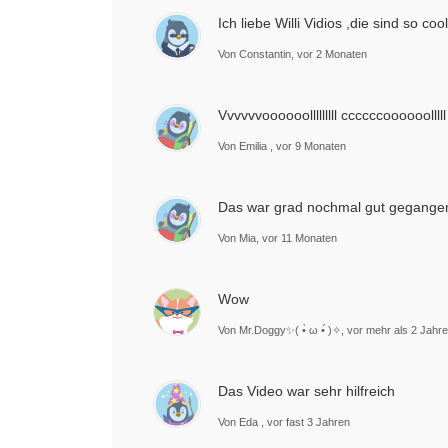
Ich liebe Willi Vidios ,die sind so cool
Von Constantin, vor 2 Monaten
Vvvvvvoooooolllllllll ccccccoooooolllll !
Von Emilia , vor 9 Monaten
Das war grad nochmal gut gegange
Von Mia, vor 11 Monaten
Wow
Von Mr.Doggy✨( •̀ ω •́ )✧, vor mehr als 2 Jahr
Das Video war sehr hilfreich
Von Eda , vor fast 3 Jahren