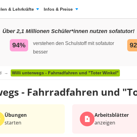
len & Lehrkräfte
Infos & Preise
Über 2,1 Millionen Schüler*innen nutzen sofatutor!
verstehen den Schulstoff mit sofatutor
94%
9
besser
ad
Willi unterwegs - Fahrradfahren und "Toter Winkel"
wegs - Fahrradfahren und "T
Übungen
Arbeits­blätter
starten
anzeigen