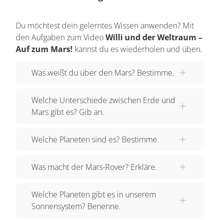
Landesmuseum in Mannheim. So ist es besser.
Die Handschuhe können wir die auch
Du möchtest dein gelerntes Wissen anwenden? Mit
ausziehen? Ist es eigentlich kalt auf dem Mars?
den Aufgaben zum Video
Willi und der Weltraum –
Ja. Also nachts ist es normalerweise relativ kalt.
Auf zum Mars!
kannst du es wiederholen und üben.
Im Sommer hat man tagsüber 27 Grad plus, also
fast wie bei uns. Schöner Sommertag, aber
Was weißt du über den Mars? Bestimme.
nachts minus 60, im Winter auch mal minus 160
Grad. Deshalb Handschuhe sind eigentlich ein
Welche Unterschiede zwischen Erde und
Mars gibt es? Gib an.
Muss. Hey, warte mal, hier ist er, oder? Genau. Ist
auch so ein Globus. So ein rundes Ding wie
Welche Planeten sind es? Bestimme.
unsere Erde. Genau. Wenn Du da mal die Erde
siehst, das ist ungefähr auch der
Was macht der Mars-Rover? Erkläre.
Größenvergleich. Ist der Mars kleiner? Der Mars
ist wesentlich kleiner als die Erde, ja. Der
Welche Planeten gibt es in unserem
Durchmesser ist ungefähr nur die Hälfte von dem
Sonnensystem? Benenne.
von der Erde. Was gibt es sonst noch Besonderes