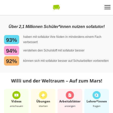
Über 2,1 Millionen Schüler*innen nutzen sofatutor!
haben mit sofatutor ihre Noten in mindestens einem Fach
93%
verbessert
94%
verstehen den Schulstoff mit sofatutor besser
92%
können sich mit sofatutor besser auf Schularbeiten vorbereiten
Willi und der Weltraum – Auf zum Mars!
Videos
Übungen
Arbeits­blätter
Lehrer*​innen
anschauen
starten
anzeigen
fragen