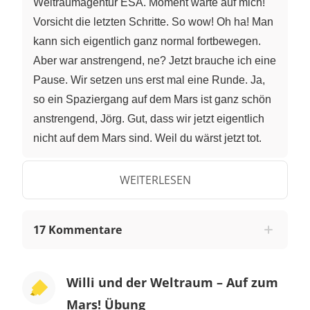
Weltraumagentur ESA. Moment warte auf mich!
Vorsicht die letzten Schritte. So wow! Oh ha! Man
kann sich eigentlich ganz normal fortbewegen.
Aber war anstrengend, ne? Jetzt brauche ich eine
Pause. Wir setzen uns erst mal eine Runde. Ja,
so ein Spaziergang auf dem Mars ist ganz schön
anstrengend, Jörg. Gut, dass wir jetzt eigentlich
nicht auf dem Mars sind. Weil du wärst jetzt tot.
Wieso? Weil du den Helm abgenommen hast.
Warum? Wir haben keinen Sauerstoff hier zum
WEITERLESEN
Atmen. Das heißt, hier auf dem Mars, wo wir jetzt
gelandet sind, gibt es nicht so eine Lufthülle, wie
17 Kommentare
wir sie rund um die Erde haben? Richtig. Ja, aber
jetzt? Du kannst ruhig abziehen. Also der Jörg ist
ein Mars-Experte und wir sind eigentlich gar nicht
Willi und der Weltraum – Auf zum
auf dem Mars gelandet, sondern im
Mars! Übung