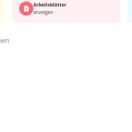
Arbeits­blätter
anzeigen
ien