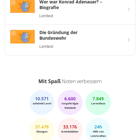
Wer war Konrad Adenauer? –
Biografie
Lerntext
Die Gründung der
Bundeswehr
Lerntext
Mit Spaß
Noten verbessern
10.571
6.600
7.849
sofaheld-Level
vorgefertigte
Lernvideos
Vokabeln
37.478
33.176
24h
Übungen
Arbeitsblätter
Hilfe von
Lehrkräften