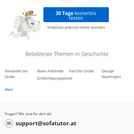
30 Tage
kostenlos
testen
Testphase jederzeit online beenden
Beliebteste Themen in Geschichte
Alexander der
Marie Antoinette
Karl Der Große
George
Große
Washington
Ermächtigungsgesetz
Mehr
Fragen? Wir sind für dich da!
support@sofatutor.at