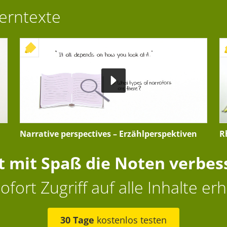
Lerntexte
+ INTERAKTIVE ÜBUNG
Narrative perspectives – Erzählperspektiven
R
zt mit Spaß die Noten verbes
ofort Zugriff auf alle Inhalte erh
30 Tage
kostenlos testen