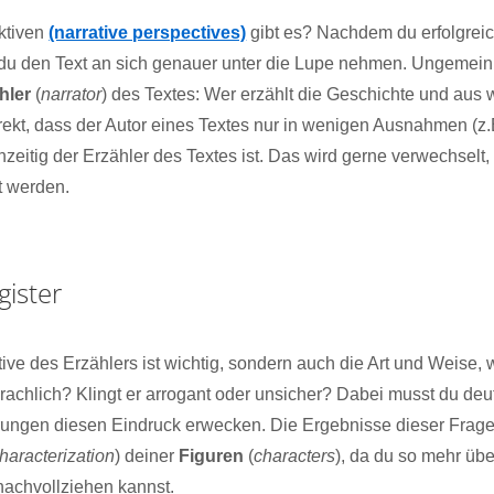
ktiven
(narrative perspectives)
gibt es? Nachdem du erfolgreic
du den Text an sich genauer unter die Lupe nehmen. Ungemein wi
hler
(
narrator
) des Textes: Wer erzählt die Geschichte und aus
rekt, dass der Autor eines Textes nur in wenigen Ausnahmen (z.B
hzeitig der Erzähler des Textes ist. Das wird gerne verwechselt,
nt werden.
gister
ive des Erzählers ist wichtig, sondern auch die Art und Weise, w
achlich? Klingt er arrogant oder unsicher? Dabei musst du de
ungen diesen Eindruck erwecken. Die Ergebnisse dieser Fragen 
haracterization
) deiner
Figuren
(
characters
), da du so mehr über
achvollziehen kannst.