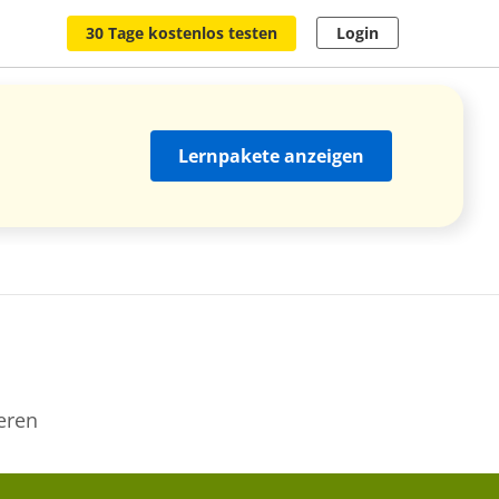
30 Tage kostenlos testen
Login
Lernpakete anzeigen
eren