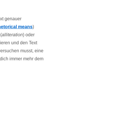
ext genauer
rhetorical means
)
(
alliteration
) oder
sieren und den Text
versuchen musst, eine
u dich immer mehr dem