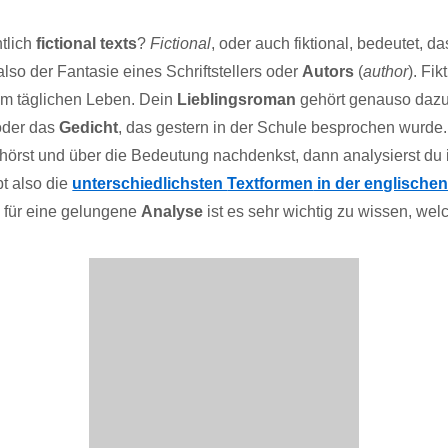
tlich
fictional texts
?
Fictional
, oder auch fiktional, bedeutet, d
also der Fantasie eines Schriftstellers oder
Autors
(
author
). Fik
em täglichen Leben. Dein
Lieblingsroman
gehört genauso dazu
 oder das
Gedicht
, das gestern in der Schule besprochen wurde
 hörst und über die Bedeutung nachdenkst, dann analysierst d
bt also die
unterschiedlichsten
Textformen
in der englische
d für eine gelungene
Analyse
ist es sehr wichtig zu wissen, welc