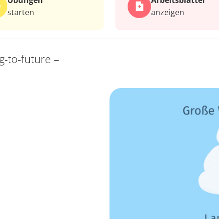
Übungen
Arbeits­blätter
starten
anzeigen
g-to-future –