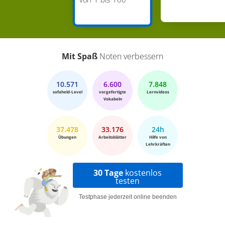
Mit Spaß
Noten verbessern
10.571
6.600
7.848
sofaheld-Level
vorgefertigte
Lernvideos
Vokabeln
37.478
33.176
24h
Übungen
Arbeitsblätter
Hilfe von
Lehrkräften
30 Tage
kostenlos
testen
Testphase jederzeit online beenden