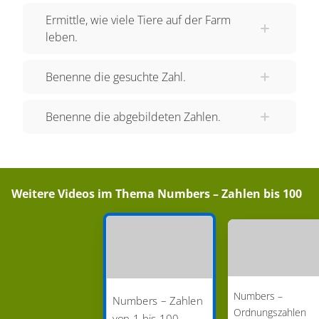
Ermittle, wie viele Tiere auf der Farm
wird DIESE Zahl ausgesprochen? Sixty-eight.
leben.
Siehst du, es ist gar nicht so schwer! Auch DIESE
Zahl kannst du vorlesen! Ninety-nine. Gut
Benenne die gesuchte Zahl.
gemacht! Für die Zahlen von 1-100 solltest du dir
Folgendes merken: Die Zahlen 1-20, "one to
Benenne die abgebildeten Zahlen.
twenty", werden wie im Deutschen gebildet. Das
heißt, dass die Zahlen 13-19, "thirteen to
nineteen", von rechts nach links gelesen werden.
"DREI-Zehn". "THIR-Teen". Die Zahlen ab 21,
Weitere Videos im Thema
Numbers – Zahlen bis 100
"twenty-one", werden dann von LINKS nach
rechts gelesen. Also NICHT wie im Deutschen
von rechts nach links: "ACHT-und Neunzig". Es
muss heißen: "NINETY-Eight." Vergiss beim
Schreiben außerdem nicht den Bindestrich! Wow,
Numbers –
DU HAST ES GESCHAFFT! Und das war erst
Numbers – Zahlen
Ordnungszahlen
von 1 bis 100
der Anfang in der unendlichen Welt der Zahlen.