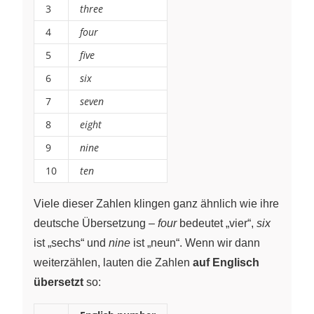
3
three
4
four
5
five
6
six
7
seven
8
eight
9
nine
10
ten
Viele dieser Zahlen klingen ganz ähnlich wie ihre
deutsche Übersetzung –
four
bedeutet „vier“,
six
ist „sechs“ und
nine
ist „neun“. Wenn wir dann
weiterzählen, lauten die Zahlen
auf Englisch
übersetzt
so: