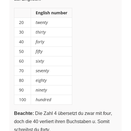
English number
20
twenty
30
thirty
40
forty
50
fifty
60
sixty
70
seventy
80
eighty
90
ninety
100
hundred
Beachte:
Die Zahl 4 übersetzt du zwar mit
four
,
doch die 40 verliert ihren Buchstaben
u
. Somit
schreibst du
forty
.