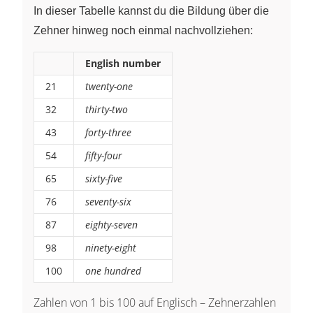
In dieser Tabelle kannst du die Bildung über die
Zehner hinweg noch einmal nachvollziehen:
English number
21
twenty-one
32
thirty-two
43
forty-three
54
fifty-four
65
sixty-five
76
seventy-six
87
eighty-seven
98
ninety-eight
100
one hundred
Zahlen von 1 bis 100 auf Englisch – Zehnerzahlen