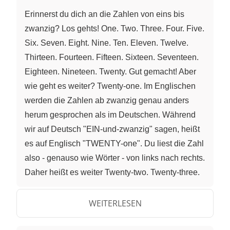
Erinnerst du dich an die Zahlen von eins bis
zwanzig? Los gehts! One. Two. Three. Four. Five.
Six. Seven. Eight. Nine. Ten. Eleven. Twelve.
Thirteen. Fourteen. Fifteen. Sixteen. Seventeen.
Eighteen. Nineteen. Twenty. Gut gemacht! Aber
wie geht es weiter? Twenty-one. Im Englischen
werden die Zahlen ab zwanzig genau anders
herum gesprochen als im Deutschen. Während
wir auf Deutsch "EIN-und-zwanzig" sagen, heißt
es auf Englisch "TWENTY-one". Du liest die Zahl
also - genauso wie Wörter - von links nach rechts.
Daher heißt es weiter Twenty-two. Twenty-three.
Twenty-four. Und wie heißt diese Zahl? Genau.
"Twenty-five. Ist dir aufgefallen, dass die Zahlen
WEITERLESEN
mit einem Bindestrich geschrieben werden? Das
gilt für alle zusammengesetzten Zahlen,