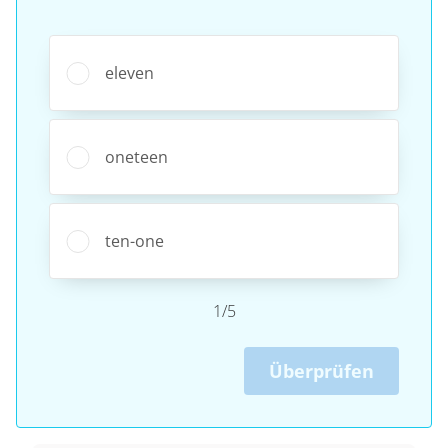
eleven
oneteen
ten-one
1/5
Überprüfen