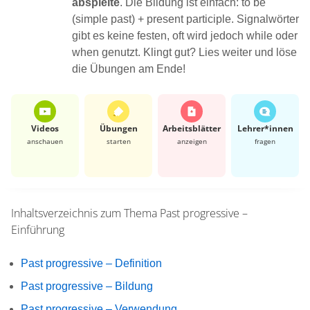
abspielte
. Die Bildung ist einfach: to be
(simple past) + present participle. Signalwörter
gibt es keine festen, oft wird jedoch while oder
when genutzt. Klingt gut? Lies weiter und löse
die Übungen am Ende!
Videos
Übungen
Arbeits­blätter
Lehrer*​innen
anschauen
starten
anzeigen
fragen
Inhaltsverzeichnis zum Thema
Past progressive –
Einführung
Past progressive – Definition
Past progressive – Bildung
Past progressive – Verwendung