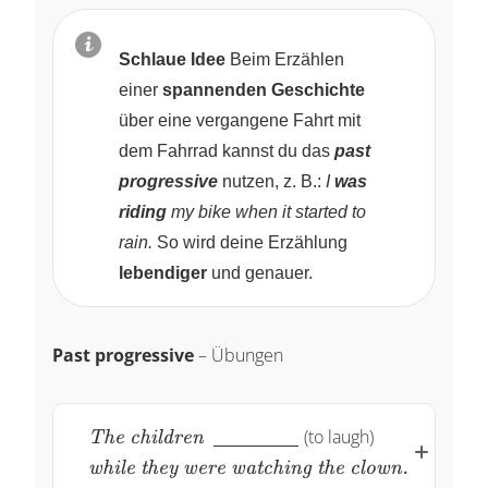
Schlaue Idee
Beim Erzählen
einer
spannenden Geschichte
über eine vergangene Fahrt mit
dem Fahrrad kannst du das
past
progressive
nutzen, z. B.:
I
was
riding
my bike when it started to
rain.
So wird deine Erzählung
lebendiger
und genauer.
Past progressive
– Übungen
\textit{The
~\underline{\quad
\textit{whil
(to laugh)
The children
children}
\quad \quad
they were
while they were watching the clown.
\quad}~
watching th