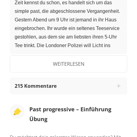
Zeit kennst du schon, es handelt sich um das
simple past, die abgeschlossene Vergangenheit.
Gestern Abend um 9 Uhr ist jemand in ihr Haus
eingebrochen. Ihr wurde ein seltenes Teeservice
gestohlen, aus dem sie am liebsten ihren 5-Uhr
Tee trinkt. Die Londoner Polizei will Licht ins
Dunkel bringen und hat auch schon drei
Verdächtige gefasst, deren Aussagen jetzt genau
WEITERLESEN
untersucht werden müssen. Als der Detective die
erste Verdächtige, Mrs. Slowpace, nach ihrem
215 Kommentare
Alibi fragt, sagt sie: "Yesterday evening I was
reading a book with my book club." Laut eigener
Aussage las Mrs. Slowpace zu dem Zeitpunkt, als
Past progressive – Einführung
der Einbruch stattfand, ein Buch und zwar mit
Übung
ihrem Buchclub. Um das auszudrücken, braucht
sie das Past Progressive. Das Past Progressive