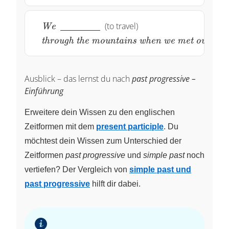
clown.}
\textit{We}
~\underline{\quad
\textit{through
(to travel)
We
\quad \quad
the mountains
through the mountains when we met our cou
\quad}~
when we met
our cousin
Jack.}
Ausblick – das lernst du nach
past progressive –
Einführung
Erweitere dein Wissen zu den englischen
Zeitformen mit dem
present participle
. Du
möchtest dein Wissen zum Unterschied der
Zeitformen
past progressive
und
simple past
noch
vertiefen? Der Vergleich von
simple past und
past progressive
hilft dir dabei.