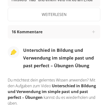
gebildet. Das Verb steht in der Partizipform: past
participle. Das past participle bilden einige
WEITERLESEN
Verben auch unregelmäßig, so wie leave-left. "He
had left. " Das simple past benutzt man, wenn es
16 Kommentare
um einen bestimmten Zeitpunkt in der
Vergangenheit geht oder etwas in einem
bestimmten, abgeschlossenen Zeitraum der
Unterschied in Bildung und
Vergangenheit passiert ist. Das past perfect
Verwendung im simple past und
hingegen verwendet man, wenn zwei
past perfect – Übungen Übung
Handlungen oder Vorgänge in der Vergangenheit
aufeinanderfolgten. Die Handlung, die dabei zu
Du möchtest dein gelerntes Wissen anwenden? Mit
erst aufgetreten ist, steht im past perfect.
den Aufgaben zum Video
Unterschied in Bildung
Außerdem gebraucht man das past perfect, um
und Verwendung im simple past und past
auszudrücken, dass ein Zustand vor einem
perfect – Übungen
kannst du es wiederholen und
Zeitpunkt in der Vergangenheit begann und zu
üben.
dem Zeitpunkt noch andauerte. Exercise 1: Trage