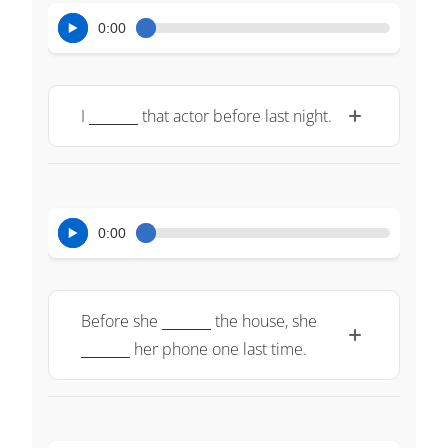
0:00
\underline{~\qquad~}
I
that actor before last night.
0:00
\underline{~\qquad~}
\underline{~\
Before she
the house, she
her phone one last time.