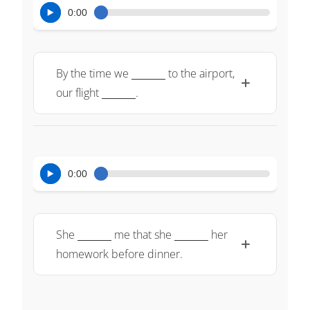
0:00
\underline{~\qquad~}
By the time we
to the airport,
\underline{~\qquad~}
our flight
.
0:00
\underline{~\qquad~}
\underline{~\qquad~}
She
me that she
her
homework before dinner.