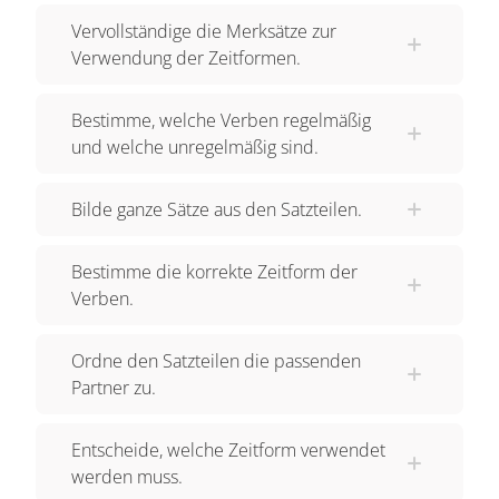
Vervollständige die Merksätze zur
in diesem Satz die richtigen Zeitformen von "can't
Verwendung der Zeitformen.
pay" und "forget" ein. Beachte, dass der Satz in
der Vergangenheit stehen muss. Drücke kurz auf
Bestimme, welche Verben regelmäßig
Pause, dann erfährst du die richtige Lösung.
und welche unregelmäßig sind.
"John couldn't pay because he had forgotten his
purse at home. " "John konnte nicht bezahlen,
Bilde ganze Sätze aus den Satzteilen.
weil er seine Brieftasche zu Hause vergessen
hatte. " Exercise 2: Trage auch in diesen Satz die
Bestimme die korrekte Zeitform der
richtigen Verben in die richtige Zeitform ein.
Verben.
Drücke eben auf Pause, gleich geht es weiter.
"Rory had left the house by the time he arrived. "
Ordne den Satzteilen die passenden
"Rory hatte das Haus schon verlassen, als er
Partner zu.
ankam. ". Exercise 3: "Rory had left the house by
the time he arrived. " "Rory hatte das Haus schon
Entscheide, welche Zeitform verwendet
verlassen, als er ankam. ". Drücke gleich auf
werden muss.
Pause, dann erfährst du die richtige Lösung.