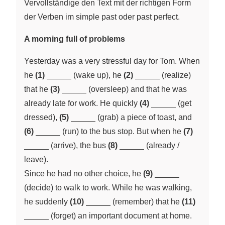
Vervollständige den Text mit der richtigen Form
der Verben im simple past oder past perfect.
A morning full of problems
Yesterday was a very stressful day for Tom. When
\underline{~\qquad~}
\underline{~\qquad
he
(1)
(wake up), he
(2)
(realize)
\underline{~\qquad~}
that he
(3)
(oversleep) and that he was
\underline{~\qq
already late for work. He quickly
(4)
(get
\underline{~\qquad~}
dressed),
(5)
(grab) a piece of toast, and
\underline{~\qquad~}
\under
(6)
(run) to the bus stop. But when he
(7)
\underline{~\qquad~}
(arrive), the bus
(8)
(already /
leave).
\underline{~\q
Since he had no other choice, he
(9)
(decide) to walk to work. While he was walking,
\underline{~\qquad~}
\under
he suddenly
(10)
(remember) that he
(11)
(forget) an important document at home.