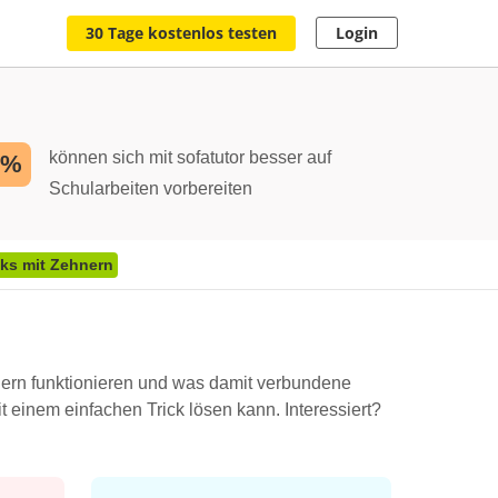
30 Tage kostenlos testen
Login
können sich mit sofatutor besser auf
2%
Schularbeiten vorbereiten
ks mit Zehnern
nern funktionieren und was damit verbundene
einem einfachen Trick lösen kann. Interessiert?