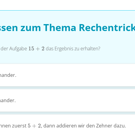
ssen zum Thema Rechentric
15+2
i der Aufgabe
15
+
2
das Ergebnis zu erhalten?
inander.
nander.
5+2
chnen zuerst
5
+
2
, dann addieren wir den Zehner dazu.