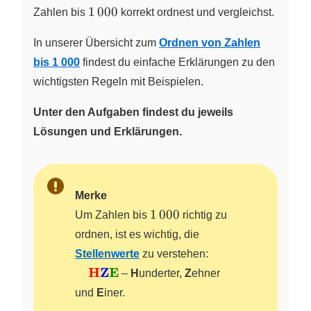
1\,000
1
000
Zahlen bis
korrekt ordnest und vergleichst.
In unserer Übersicht zum
Ordnen von Zahlen
bis 1 000
findest du einfache Erklärungen zu den
wichtigsten Regeln mit Beispielen.
Unter den Aufgaben findest du jeweils
Lösungen und Erklärungen.
Merke
1\,000
1
000
Um Zahlen bis
richtig zu
ordnen, ist es wichtig, die
Stellenwerte
zu verstehen:
\quad
H
Z
E
–
H
underter,
Z
ehner
\color{red}\textbf{H}\color{blue}\tex
und
E
iner.