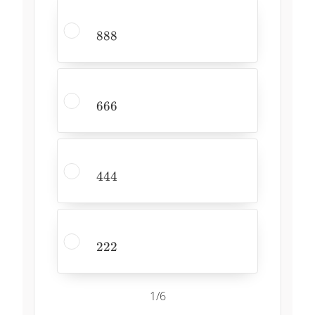
888
888
666
666
444
444
222
222
1/6