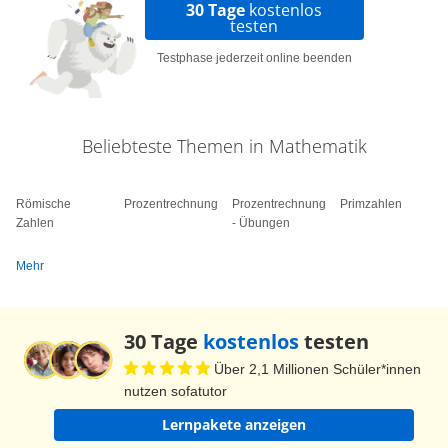
30 Tage
kostenlos
Das war es mit den Übungen zum Ordnen von
testen
Zahlen. Wie du sicher bemerkt hast, sind dir viele
Testphase jederzeit online beenden
Begriffe, die du schon mal gehört hast, in diesem
Video wieder begegnet. Das waren zum Beispiel
die Tausendertafel, die Nachbarzehner und die
Beliebteste Themen in Mathematik
Nachbarhunderter. Mit ihrer Hilfe hast du eine
Reihe von Zahlen geordnet. Ich hoffe das du bald
Römische
Prozentrechnung
Prozentrechnung
Primzahlen
zusammen mit Lilli und Niko noch mehr lernen
Zahlen
- Übungen
willst. Tschüss!
Mehr
30 Tage
kostenlos
testen
Über 2,1 Millionen Schüler*innen
nutzen sofatutor
Lernpakete anzeigen