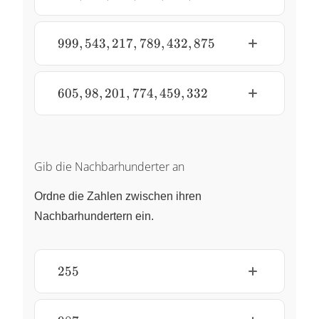
530,
325,
99
740,
821,
999,
999
,
543
,
217
,
789
,
432
,
875
903,
543,
290
217,
789,
605,
605
,
98
,
201
,
774
,
459
,
332
432,
98,
875
201,
774,
459,
Gib die Nachbarhunderter an
332
Ordne die Zahlen zwischen ihren
Nachbarhundertern ein.
255
255
987