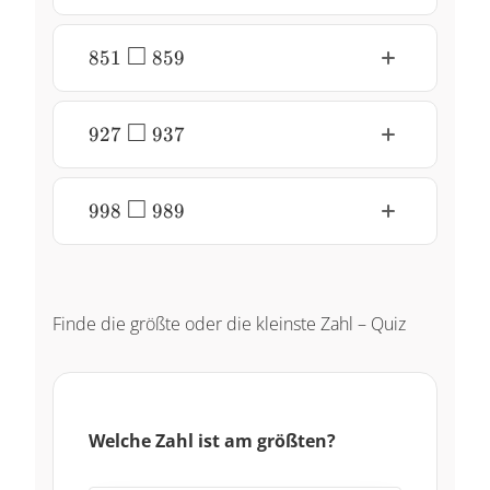
\square
\normalsize
□
~78
851~ \large
851
859
\square
\normalsize
□
~859
927~ \large
927
937
\square
\normalsize
□
~937
998~ \large
998
989
\square
\normalsize
~989
Finde die größte oder die kleinste Zahl – Quiz
Welche Zahl ist am größten?