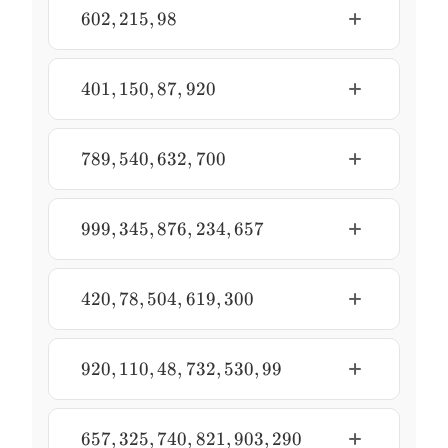
602,
602
,
215
,
98
215,
98
401,
401
,
150
,
87
,
920
150,
87,
920
789,
789
,
540
,
632
,
700
540,
632,
700
999,
999
,
345
,
876
,
234
,
657
345,
876,
234,
420,
420
,
78
,
504
,
619
,
300
657
78,
504,
619,
920,
920
,
110
,
48
,
732
,
530
,
99
300
110,
48,
732,
657,
657
,
325
,
740
,
821
,
903
,
290