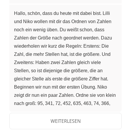
Hallo, schön, dass du heute mit dabei bist. Lilli
und Niko wollen mit dir das Ordnen von Zahlen
noch ein wenig üben. Du weißt schon, dass
Zahlen der Größe nach geordnet werden. Dazu
wiederholen wir kurz die Regeln: Erstens: Die
Zahl, die mehr Stellen hat, ist die größere. Und
Zweitens: Haben zwei Zahlen gleich viele
Stellen, so ist diejenige die größere, die an
gleicher Stelle als erste die größere Ziffer hat.
Beginnen wir nun mit der ersten Übung. Niko
zeigt dir nun ein paar Zahlen. Ordne sie von klein
nach groß: 95, 341, 72, 452, 635, 463, 74, 366,
97, 631 Zuerst kommen natürlich die
zweistelligen Zahlen, dann erst die dreistelligen.
WEITERLESEN
Halte das Video kurz an und nimm dir Zeit die