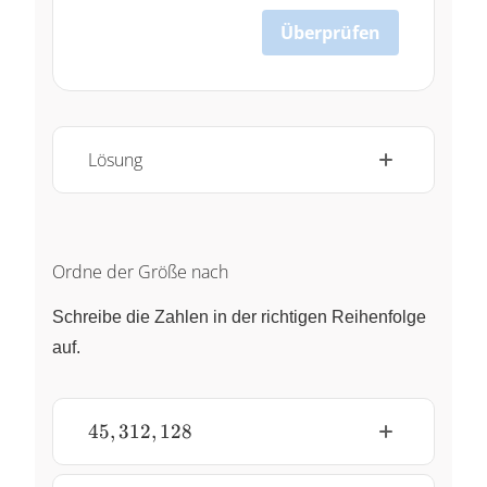
Überprüfen
Lösung
Ordne der Größe nach
Schreibe die Zahlen in der richtigen Reihenfolge
auf.
45,
45
,
312
,
128
312,
128