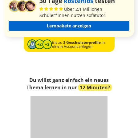
30 Tage
kostenlos
testen
Über 2,1 Millionen
Schüler*innen nutzen sofatutor
Lernpakete anzeigen
Bis zu
3 Geschwisterprofile
in
einem Account anlegen
Du willst ganz einfach ein neues
Thema lernen in nur
12 Minuten?