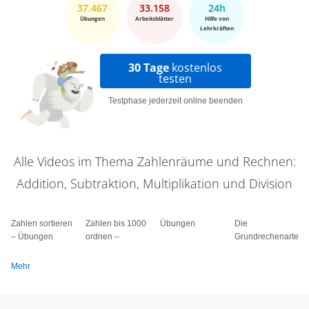
37.467
33.158
24h
Übungen
Arbeitsblätter
Hilfe von
Lehrkräften
30 Tage
kostenlos
testen
Testphase jederzeit online beenden
Alle Videos im Thema Zahlenräume und Rechnen:
Addition, Subtraktion, Multiplikation und Division
Zahlen sortieren
Zahlen bis 1000
Übungen
Die
– Übungen
ordnen –
Grundrechenarten
Mehr