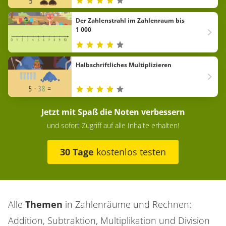
Der Zahlenstrahl im Zahlenraum bis
1 000
Halbschriftliches Multiplizieren
Jetzt mit Spaß die Noten verbessern
und sofort Zugriff auf alle Inhalte erhalten!
30 Tage
kostenlos testen
Alle
Themen
in
Zahlenräume und Rechnen:
Addition, Subtraktion, Multiplikation und Division