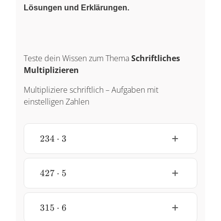
Lösungen und Erklärungen.
Teste dein Wissen zum Thema
Schriftliches
Multiplizieren
Multipliziere schriftlich – Aufgaben mit
einstelligen Zahlen
234
234
⋅
3
\cdot
3
427
427
⋅
5
\cdot
5
315
315
⋅
6
\cdot