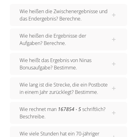
Und damit haben wir das Ergebnis: 839.270.
Damit du dir das noch besser einprägst, kommt
Wie heißen die Zwischenergebnisse und
jetzt noch eine Aufgabe:
das Endergebnis? Berechne.
7689 x 97
Wie heißen die Ergebnisse der
Aufgaben? Berechne.
Jetzt musst du zwei Rechnungen machen und
alle Zahlen der 7689 jeweils mit der 9 und mit der
Wie heißt das Ergebnis von Ninas
7 multiplizieren.
Bonusaufgabe? Bestimme.
9 x 9 = 81; 1 unter die 9 schreiben und die 8 im
Wie lang ist die Strecke, die ein Postbote
Kopf behalten. 9 x 8 = 72; 72 + 8 = 80; die 0 links
in einem Jahr zurücklegt? Bestimme.
neben die 1 schreiben und die 8 im Kopf
behalten. 9 x 6 = 54; 54 + 8 = 62; die 2 links
\cdot
Wie rechnet man
167854
⋅
5
schriftlich?
neben die 0 schreiben und die 6 im Kopf
Beschreibe.
behalten. 9 x 7 = 63; 63 + 6 = 69; die 9 und die 6
links neben die 2 schreiben.
Wie viele Stunden hat ein 70-jähriger