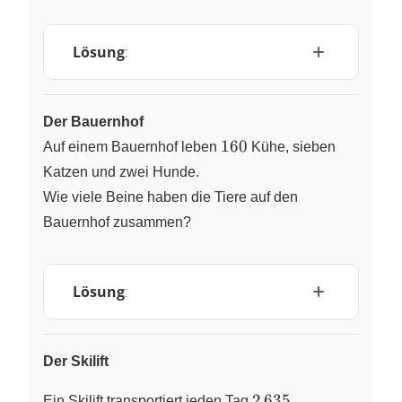
Lösung
:
Der Bauernhof
160
160
Auf einem Bauernhof leben
Kühe, sieben
Katzen und zwei Hunde.
Wie viele Beine haben die Tiere auf den
Bauernhof zusammen?
Lösung
:
Der Skilift
2\,635
2
635
Ein Skilift transportiert jeden Tag