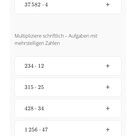
37\,582
37
582
⋅
4
\cdot 4
Multipliziere schriftlich – Aufgaben mit
mehrstelligen Zahlen
234
234
⋅
12
\cdot
12
315
315
⋅
25
\cdot
25
428
428
⋅
34
\cdot
34
1\,256
1
256
⋅
47
\cdot