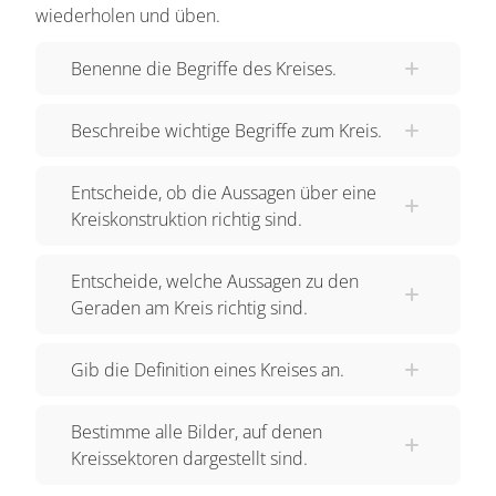
Jedoch würden wir irgendwann die einzelnen
wiederholen und üben.
Punkte gar nicht mehr voneinander
Benenne die Begriffe des Kreises.
unterscheiden können und es entsteht eine Linie.
Und diese Linie, auch „Kreislinie“ genannt,
Beschreibe wichtige Begriffe zum Kreis.
entspricht in der Mathematik dem „Kreis“ mit
Mittelpunkt M und Radius r. Manchmal wird der
Entscheide, ob die Aussagen über eine
Begriff Kreis auch mit der „Kreisfläche“, also der
Kreiskonstruktion richtig sind.
Fläche innerhalb der Kreislinie, verwechselt. Das
ist jedoch nicht richtig. Und die Länge der
Entscheide, welche Aussagen zu den
Kreislinie diese nennen wir „Umfang“. Jetzt fehlen
Geraden am Kreis richtig sind.
nur noch zwei Begriffe. Betrachten wir nicht die
ganze Kreislinie, sondern nur einen Abschnitt,
Gib die Definition eines Kreises an.
wie zum Beispiel hier, nennen wir diese Linie
einen „Kreisbogen“. Dieser wird mit b bezeichnet.
Bestimme alle Bilder, auf denen
Die zugehörige Fläche, die von dem Kreisbogen
Kreissektoren dargestellt sind.
und zwei Radien begrenzt wird, heißt