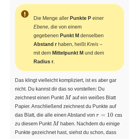
Die Menge aller
Punkte P
einer
Ebene
, die von einem
gegebenen
Punkt M
denselben
Abstand r
haben, heißt
Kreis
–
mit dem
Mittelpunkt M
und dem
Radius r
.
Das klingt vielleicht kompliziert, ist es aber gar
nicht. Du kannst dir das so vorstellen: Du
M
zeichnest einen Punkt
M
auf ein weißes Blatt
Papier. Anschließend zeichnest du Punkte auf
r =
=
10
cm
das Blatt, die alle einen Abstand von
r
\pu{10cm}
M
zu diesem Punkt
M
haben. Nachdem du einige
Punkte gezeichnet hast, siehst du schon, dass