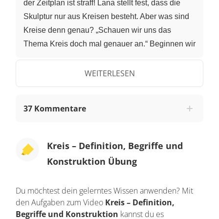
der Zeitplan ist straff! Lana stellt fest, dass die
Skulptur nur aus Kreisen besteht. Aber was sind
Kreise denn genau? „Schauen wir uns das
Thema Kreis doch mal genauer an.“ Beginnen wir
mit der Definition. Die Menge aller Punkte P in
einer Ebene, die von einem gegebenen Punkt M
WEITERLESEN
denselben Abstand r haben, heißt Kreis. Dabei ist
M der Mittelpunkt und r der Radius. Das klingt
37 Kommentare
vielleicht kompliziert, ist es aber gar nicht. Wir
können uns das so vorstellen. Wir zeichnen einen
Punkt M auf ein Blatt Papier. Anschließend
Kreis – Definition, Begriffe und
zeichnen wir Punkte, die zu M einen Abstand von
Konstruktion Übung
r haben. Wenn wir nun weitere Punkte zeichnen,
deutet sich immer mehr ein Kreis an. Da wir in der
Du möchtest dein gelerntes Wissen anwenden? Mit
Definition von allen Punkten sprechen, könnten
den Aufgaben zum Video
Kreis – Definition,
wir unendlich viele dieser Punkte zeichnen.
Begriffe und Konstruktion
kannst du es