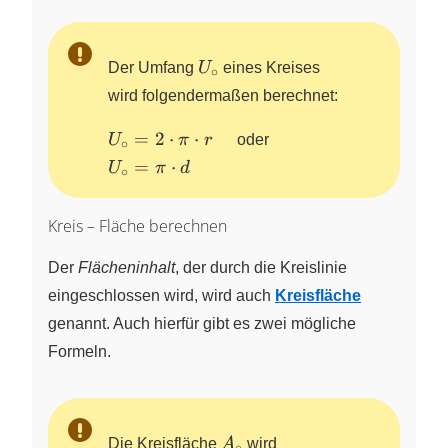
U_{\circ}
Der Umfang
U
eines Kreises
∘
wird folgendermaßen berechnet:
U_{\circ}
=
2
⋅
⋅
U
π
r
oder
∘
= 2 \cdot
U_{\circ}=
=
⋅
U
π
d
∘
\pi \cdot
\pi \cdot d
r \quad
Kreis – Fläche berechnen
Der
Flächeninhalt
, der durch die Kreislinie
eingeschlossen wird, wird auch
Kreisfläche
genannt. Auch hierfür gibt es zwei mögliche
Formeln.
A_\circ
Die Kreisfläche
A
wird
∘