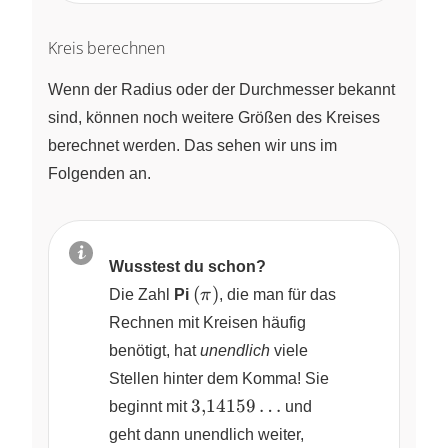
Kreis berechnen
Wenn der Radius oder der Durchmesser bekannt
sind, können noch weitere Größen des Kreises
berechnet werden. Das sehen wir uns im
Folgenden an.
Wusstest du schon?
\left(
(
)
Die Zahl
Pi
π
, die man für das
\pi
Rechnen mit Kreisen häufig
\right)
benötigt, hat
unendlich
viele
Stellen hinter dem Komma! Sie
3{,}14159…
3
,
14159
…
beginnt mit
und
geht dann unendlich weiter,