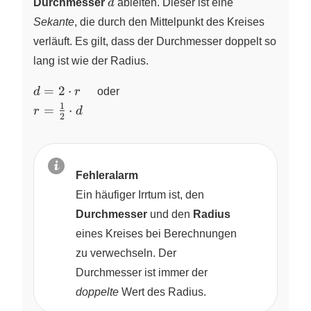
d
Durchmesser
d
ableiten. Dieser ist eine
Sekante
, die durch den Mittelpunkt des Kreises
verläuft. Es gilt, dass der Durchmesser doppelt so
lang ist wie der Radius.
d = 2
=
2
⋅
d
r
oder
\cdot
1
r =
=
⋅
r
d
2
r
\frac{1}
\quad
{2}
\cdot d
Fehleralarm
Ein häufiger Irrtum ist, den
Durchmesser
und den
Radius
eines Kreises bei Berechnungen
zu verwechseln. Der
Durchmesser ist immer der
doppelte
Wert des Radius.