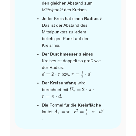
den gleichen Abstand zum
Mittelpunkt
des Kreises.
r
Jeder Kreis hat einen
Radius
.
r
Das ist der Abstand des
Mittelpunktes zu jedem
beliebigen Punkt auf der
Kreislinie.
d
Der
Durchmesser
eines
d
Kreises ist doppelt so groß wie
der Radius:
1
d = 2
r =
=
2
⋅
=
⋅
bzw.
d
r
r
d
2
\cdot
\frac{1}
Der
Kreisumfang
wird
r
{2}
U_{\circ}
=
2
⋅
⋅
berechnet mit
U
π
∘
\cdot d
= 2 \cdot
=
⋅
.
r
π
d
\pi \cdot
Die Formel für die
Kreisfläche
r = \pi
1
2
2
A_{\circ}
=
⋅
=
⋅
⋅
lautet
A
π
r
π
d
\cdot d
∘
4
= \pi
.
\cdot
r^{2} =
\frac{1}