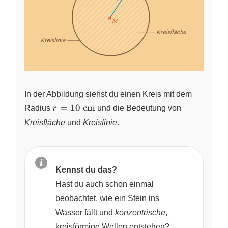
In der Abbildung siehst du einen Kreis mit dem
r =
=
10
cm
Radius
r
und die Bedeutung von
\pu{10cm}
Kreisfläche
und
Kreislinie
.
Kennst du das?
Hast du auch schon einmal
beobachtet, wie ein Stein ins
Wasser fällt und
konzentrische
,
kreisförmige Wellen entstehen?