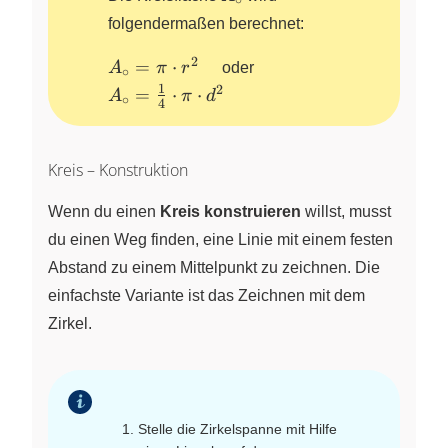
folgendermaßen berechnet:
2
A_{\circ}
=
⋅
A
π
r
oder
∘
= \pi
1
2
A_{\circ}
=
⋅
⋅
A
π
d
∘
4
\cdot
=
r^{2}
\frac{1}
\quad
{4} \cdot
Kreis – Konstruktion
\pi \cdot
d^{2}
Wenn du einen
Kreis konstruieren
willst, musst
du einen Weg finden, eine Linie mit einem festen
Abstand zu einem Mittelpunkt zu zeichnen. Die
einfachste Variante ist das Zeichnen mit dem
Zirkel.
Stelle die Zirkelspanne mit Hilfe