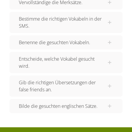
Vervollständige die Merksätze.
nicht "I can". Denn das bedeutet "Ich kann".
Richtig muss es heißen "I know a lot of films."
Bestimme die richtigen Vokabeln in der
Denn "Ich kenne" wird mit "I know" übersetzt.
SMS.
Auch der Satz "Ich will Eiscreme!" beinhaltet
einen "false friend". Das Wort "will" wird im
Benenne die gesuchten Vokabeln.
Englischen nämlich nicht nur ähnlich
ausgesprochen, sondern auch gleich
Entscheide, welche Vokabel gesucht
geschrieben. Aber "Ich will" heißt nicht "I will".
wird.
Denn "I will" bedeutet "ich werde". Richtig muss
es heißen "I want ice cream!" Denn "Ich will" wird
Gib die richtigen Übersetzungen der
mit "I want" übersetzt. Außerdem solltest du bei
false friends an.
Folgender Wendung aufpassen. "Bitte, nehmen
Sie Platz!" Obwohl du "nehmen" mit "take" und
Bilde die gesuchten englischen Sätze.
"Platz" mit "place" übersetzen kannst, heißt "Platz
nehmen" nicht "to take place". Denn "to take
place" bedeutet "stattfinden". Richtig muss es