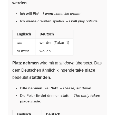
werden
.
Ich
will
Eis! –
I
want
some ice cream!
Ich
werde
draußen spielen. –
I
will
play outside.
Englisch
Deutsch
will
werden (Zukunft)
to want
wollen
Platz nehmen
wird mit
to sit down
übersetzt. Das
dem Deutschen ähnlich klingende
take place
bedeutet
stattfinden
.
Bitte
nehmen
Sie
Platz
. –
Please,
sit down
.
Die Feier
findet
drinnen
statt
. –
The party
takes
place
inside.
Englisch
Deutsch