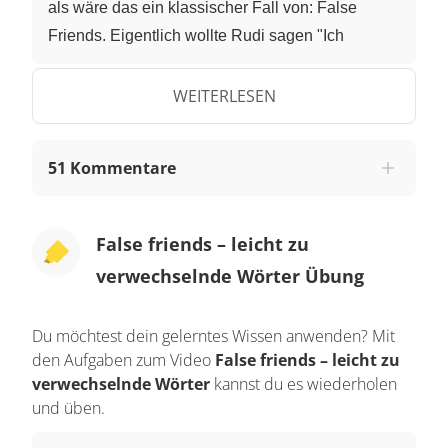
als wäre das ein klassischer Fall von: False
Friends. Eigentlich wollte Rudi sagen "Ich
wünsche mir, einen Oldtimer zu bekommen."
Obwohl es sich fast gleich anhört, heißt
WEITERLESEN
"bekommen" auf Englisch nicht "to become".
Denn "to become" bedeutet "werden". Rudi hätte
51 Kommentare
sich wünschen müssen "I wish to get a classic
car". Denn "bekommen" wird mit "to get"
übersetzt. Wenn Deutsch deine Muttersprache ist,
False friends – leicht zu
gibt es so einige "false friends", falsche Freunde,
verwechselnde Wörter Übung
die dir beim Englisch lernen den Kopf verdrehen
können, weil sie entweder gleich aussehen oder
Du möchtest dein gelerntes Wissen anwenden? Mit
gleich klingen, aber eine andere Bedeutung
den Aufgaben zum Video
False friends – leicht zu
haben. Wie würdest du zum Beispiel den Satz
verwechselnde Wörter
kannst du es wiederholen
"Ich kenne viele Filme" übersetzen? Es hört sich
und üben.
verlockend ähnlich an, aber "ich kenne" heißt