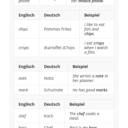
phone
her
mobile phone
.
Englisch
Deutsch
Beispiel
I like to eat
chips
Pommes frites
fish and
chips
.
I eat
crisps
crisps
(Kartoffel-)Chips
when I watch
a film.
Englisch
Deutsch
Beispiel
She writes a
note
in
note
Notiz
her planner.
mark
Schulnote
He has good
marks
.
Englisch
Deutsch
Beispiel
The
chef
cooks a
chef
Koch
meal.
boss
Chef
Paul is my
boss
.