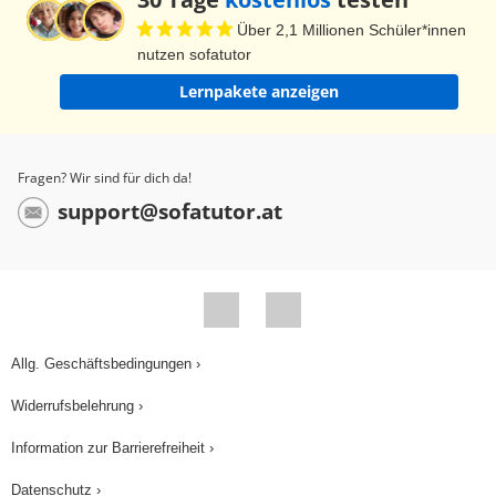
sein. Schulnote kannst du nicht einfach mit "note"
Über 2,1 Millionen Schüler*innen
übersetzen. Du brauchst stattdessen das Wort
nutzen sofatutor
"mark". Denn "note" bedeutet "Notiz". In einem
Lernpakete anzeigen
Londoner Büro wirst du keinen "chef" in der
Geschäftsführung finden. Denn der Chef eines
Büros wird nicht mit "chef" bezeichnet, sondern
Fragen? Wir sind für dich da!
mit "boss". Das englische "chef" bedeutet
support@sofatutor.at
nämlich "Koch". Merke dir also: "Meinung" heißt
"opinion", "See" heißt "lake", "Handy" heißt
"mobile phone", "Chips" heißt "crisps",
"Schulnote" heißt "mark" und "Chef" heißt "boss".
Und was macht Rudi Retro? Der stellt plötzlich
Allg. Geschäftsbedingungen ›
fest, dass er offensichtlich nicht der einzige ist,
Widerrufsbelehrung ›
der in die "false friends-Falle" getappt ist.
Information zur Barrierefreiheit ›
Datenschutz ›