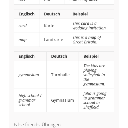
Englisch
Deutsch
Beispiel
This
card
is a
card
Karte
wedding invitation.
This is a
map
of
map
Landkarte
Great Britain.
Englisch
Deutsch
Beispiel
The kids are
playing
gymnasium
Turnhalle
volleyball in
the
gymnasium
.
Julia is going
high school
/
to
grammar
grammar
Gymnasium
school
in
school
Sheffield.
False friends: Übungen