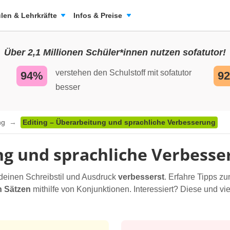
len & Lehrkräfte
Infos & Preise
Über 2,1 Millionen Schüler*innen nutzen sofatutor!
verstehen den Schulstoff mit sofatutor
94%
9
besser
ing
Editing – Überarbeitung und sprachliche Verbesserung
ng und sprachliche Verbess
 deinen Schreibstil und Ausdruck
verbesserst
. Erfahre Tipps z
n Sätzen
mithilfe von Konjunktionen. Interessiert? Diese und vi