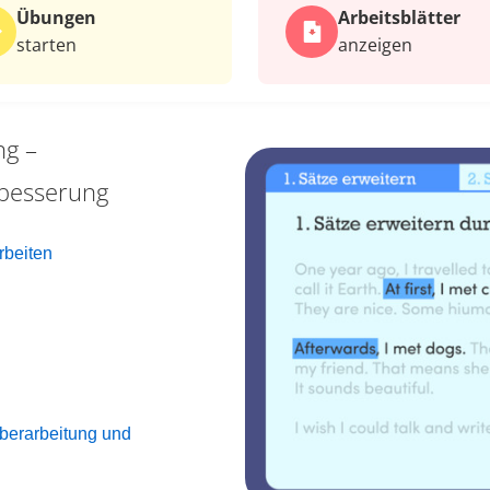
Übungen
Arbeits­blätter
starten
anzeigen
ng –
rbesserung
rbeiten
berarbeitung und