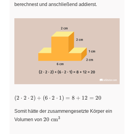
berechnest und anschließend addierst.
(2
(
2
⋅
2
⋅
2
)
+
(
6
⋅
2
⋅
1
)
=
8
+
12
=
20
\cdot
2
Somit hätte der zusammengesetzte Körper ein
\cdot
3
20
20
cm
Volumen von
2) +
~\text{cm}^{3}
(6