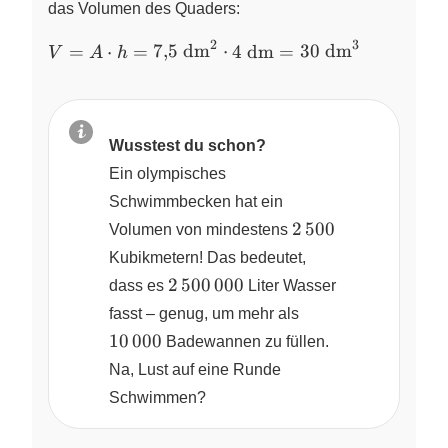
7{,}5~\text{dm}^2
das Volumen des Quaders:
2
3
V = A \cdot h =
=
⋅
=
7
,
5
dm
⋅
4
dm
=
30
dm
V
A
h
7{,}5~\text{dm}^2
\cdot 4~\text{dm}
= 30~\text{dm}^3
Wusstest du schon?
Ein olympisches
Schwimmbecken hat ein
2\,500
2
500
Volumen von mindestens
Kubikmetern! Das bedeutet,
2\,500\,000
2
500
000
dass es
Liter Wasser
10\,000
fasst – genug, um mehr als
10
000
Badewannen zu füllen.
Na, Lust auf eine Runde
Schwimmen?