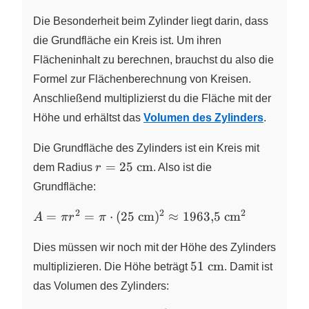
4{,}5~\text{dm}
Die Besonderheit beim Zylinder liegt darin, dass
=
54~\text{dm}^3
die Grundfläche ein Kreis ist. Um ihren
Flächeninhalt zu berechnen, brauchst du also die
Formel zur Flächenberechnung von Kreisen.
Anschließend multiplizierst du die Fläche mit der
Höhe und erhältst das
Volumen des Zylinders
.
Die Grundfläche des Zylinders ist ein Kreis mit
r=25~\text{cm}
=
25
cm
dem Radius
r
. Also ist die
Grundfläche:
2
2
2
A = \pi r^{2} = \pi
=
=
⋅
(
25
cm
)
≈
1963
,
5
cm
A
π
r
π
\cdot
(25~\text{cm})^{2}
Dies müssen wir noch mit der Höhe des Zylinders
\approx
51~\text{cm}
51
cm
multiplizieren. Die Höhe beträgt
. Damit ist
1963{,}5~\text{cm}^{2}
das Volumen des Zylinders: