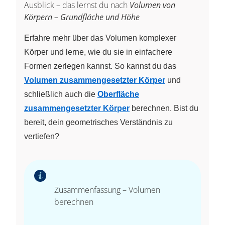
Ausblick – das lernst du nach
Volumen von
\cdot
Körpern – Grundfläche und Höhe
2
\cdot
Erfahre mehr über das Volumen komplexer
1) =
Körper und lerne, wie du sie in einfachere
8 +
12 =
Formen zerlegen kannst. So kannst du das
20
Volumen zusammengesetzter Körper
und
schließlich auch die
Oberfläche
zusammengesetzter Körper
berechnen. Bist du
bereit, dein geometrisches Verständnis zu
vertiefen?
Zusammenfassung – Volumen
berechnen