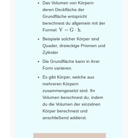
Das Volumen von Körpern
deren Deckfläche der
Grundfläche entspricht
berechnest du allgemein mit der
\text{V}
V
=
G
⋅
h
Formel:
.
=
Beispiele solcher Körper sind
\text{G}
Quader, dreieckige Prismen und
\cdot
Zylinder
\text{h}
Die Grundfläche kann in ihrer
Form variieren.
Es gibt Körper, welche aus
mehreren Körpern
zusammengesetzt sind. Ihr
Volumen berechnest du, indem
du die Volumen der einzelnen
Körper berechnest und
anschließend addierst.