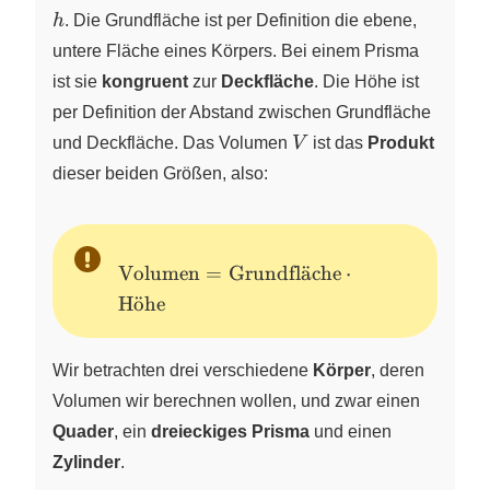
h
. Die Grundfläche ist per Definition die ebene,
untere Fläche eines Körpers. Bei einem Prisma
ist sie
kongruent
zur
Deckfläche
. Die Höhe ist
per Definition der Abstand zwischen Grundfläche
V
und Deckfläche. Das Volumen
V
ist das
Produkt
dieser beiden Größen, also:
\text{Volumen} =
Volumen
=
Grundfl
a
¨
che
⋅
\text{Grundfläche}
H
o
¨
he
\cdot \text{Höhe}
Wir betrachten drei verschiedene
Körper
, deren
Volumen wir berechnen wollen, und zwar einen
Quader
, ein
dreieckiges Prisma
und einen
Zylinder
.