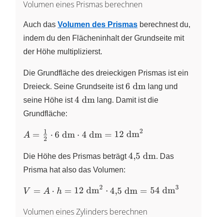
Volumen eines Prismas berechnen
Auch das
Volumen des Prismas
berechnest du,
indem du den Flächeninhalt der Grundseite mit
der Höhe multiplizierst.
Die Grundfläche des dreieckigen Prismas ist ein
6~\text{dm}
6
dm
Dreieck. Seine Grundseite ist
lang und
4~\text{dm}
4
dm
seine Höhe ist
lang. Damit ist die
Grundfläche:
2
1
A = \frac{1}{2} \cdot
=
⋅
6
dm
⋅
4
dm
=
12
dm
A
2
6~\text{dm} \cdot
4{,}5~\text{dm}
4~\text{dm}=12~\text{dm}^2
4
,
5
dm
Die Höhe des Prismas beträgt
. Das
Prisma hat also das Volumen:
2
3
V = A \cdot h =
=
⋅
=
12
dm
⋅
4
,
5
dm
=
54
dm
V
A
h
12~\text{dm}^2
Volumen eines Zylinders berechnen
\cdot