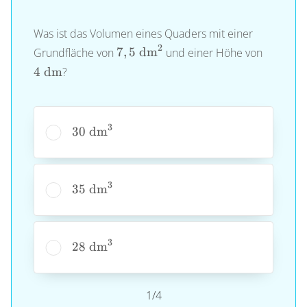
Was ist das Volumen eines Quaders mit einer
2
7,5~\text{dm}^2
4~\tex
Grundfläche von
7
,
5
dm
und einer Höhe von
4
dm
?
3
30~\text{dm}^3
30
dm
3
35~\text{dm}^3
35
dm
3
28~\text{dm}^3
28
dm
1/4