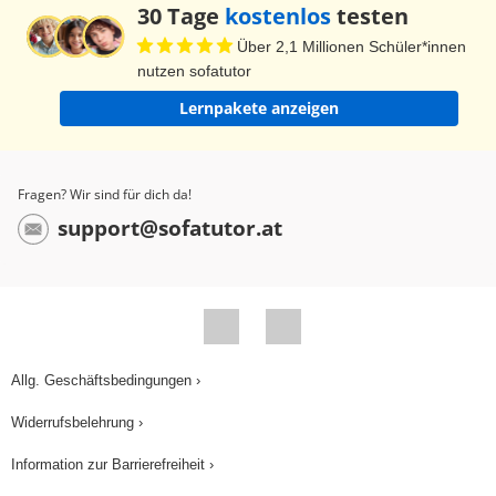
30 Tage
kostenlos
testen
Fassen wir zusammen: Um das Volumen
Über 2,1 Millionen Schüler*innen
einfacher Körper zu berechnen, musst du
nutzen sofatutor
zunächst den Flächeninhalt der Grundfläche
Lernpakete anzeigen
berechnen. Für jeden unserer Körper haben wir
zunächst die Grundfläche ermittelt und sie dann
mit der Höhe multipliziert. Den Flächeninhalt des
Fragen? Wir sind für dich da!
Rechtecks berechnet man als Länge mal Breite.
support@sofatutor.at
Den des Dreiecks als 1/2 mal Grundseite mal
Höhe. Die Formel für den Flächeninhalt eines
Kreises lautet Pi mal r Quadrat. Wenn wir diese
Grundflächen mit der jeweiligen Höhe
multiplizieren, erhalten wir das Volumen. Nun, da
Allg. Geschäftsbedingungen ›
die Hüte verpackt sind, schauen wir mal, für
Widerrufsbelehrung ›
welchen sich die Königin entschieden hat. Die
Königin ist ganz vernarrt in den Teekannenhut,
Information zur Barrierefreiheit ›
aber irgendetwas ist seltsam an diesem Hut.