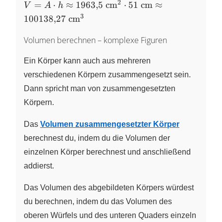
2
V = A \cdot h \approx
=
⋅
≈
1963
,
5
cm
⋅
51
cm
≈
V
A
h
1963{,}5~\text{cm}^{2}
3
100138
,
27
cm
\cdot 51~\text{cm} \approx
100138{,}27~\text{cm}^{3}
Volumen berechnen – komplexe Figuren
Ein Körper kann auch aus mehreren
verschiedenen Körpern zusammengesetzt sein.
Dann spricht man von zusammengesetzten
Körpern.
Das
Volumen zusammengesetzter Körper
berechnest du, indem du die Volumen der
einzelnen Körper berechnest und anschließend
addierst.
Das Volumen des abgebildeten Körpers würdest
du berechnen, indem du das Volumen des
oberen Würfels und des unteren Quaders einzeln