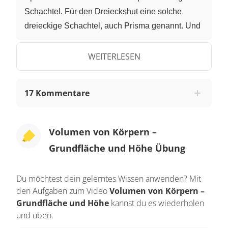
Schachtel. Für den Dreieckshut eine solche
dreieckige Schachtel, auch Prisma genannt. Und
für den Teekannenhut braucht er eine runde
Schachtel, auch Zylinder genannt. Der
WEITERLESEN
Hutmacher verpackt also sein erstes Werk in
einer quaderförmigen Hutschachtel. Helfen wir
17 Kommentare
ihm dabei, die Volumina der Schachteln
herauszufinden. Um das Volumen eines
beliebigen dreidimensionalen Körpers
Volumen von Körpern –
herauszufinden, brauchst du zunächst dessen
Grundfläche und Höhe Übung
Grundfläche. Die multiplizierst du dann mit der
Höhe des Körpers. Der erste Hut hat folgende
Du möchtest dein gelerntes Wissen anwenden? Mit
Maße: Er ist 3 dm lang, 2,5 dm breit und 4 dm
den Aufgaben zum Video
Volumen von Körpern –
hoch. Wenn wir die ersten beiden Maße
Grundfläche und Höhe
kannst du es wiederholen
multiplizieren, erhalten wir die Größe der
und üben.
rechteckigen Grundfläche. 3 dm mal 2,5 dm ergibt