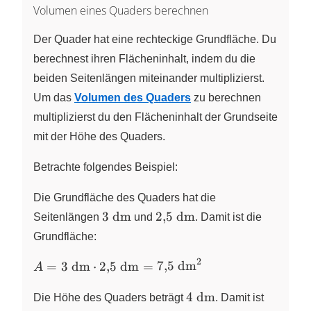
Volumen eines Quaders berechnen
Der Quader hat eine rechteckige Grundfläche. Du
berechnest ihren Flächeninhalt, indem du die
beiden Seitenlängen miteinander multiplizierst.
Um das
Volumen des Quaders
zu berechnen
multiplizierst du den Flächeninhalt der Grundseite
mit der Höhe des Quaders.
Betrachte folgendes Beispiel:
Die Grundfläche des Quaders hat die
3~\text{dm}
2{,}5~\text{dm}
3
dm
2
,
5
dm
Seitenlängen
und
. Damit ist die
Grundfläche:
2
A = 3~\text{dm}
=
3
dm
⋅
2
,
5
dm
=
7
,
5
dm
A
\cdot
4~\text{dm}
2{,}5~\text{dm} =
4
dm
Die Höhe des Quaders beträgt
. Damit ist