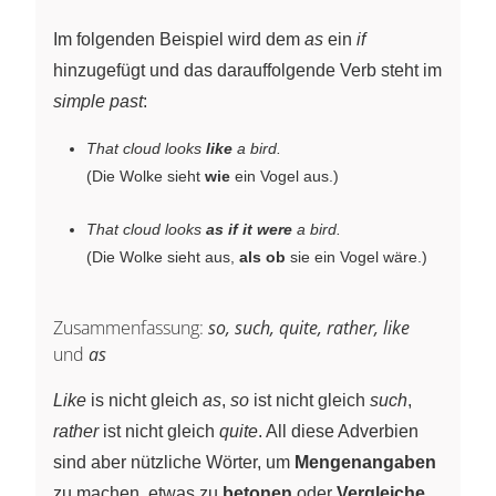
Im folgenden Beispiel wird dem
as
ein
if
hinzugefügt und das darauffolgende Verb steht im
simple past
:
That cloud looks
like
a bird.
(Die Wolke sieht
wie
ein Vogel aus.)
That cloud looks
as if it were
a bird.
(Die Wolke sieht aus,
als ob
sie ein Vogel wäre.)
Zusammenfassung:
so, such, quite, rather, like
und
as
Like
is nicht gleich
as
,
so
ist nicht gleich
such
,
rather
ist nicht gleich
quite
. All diese Adverbien
sind aber nützliche Wörter, um
Mengenangaben
zu machen, etwas zu
betonen
oder
Vergleiche