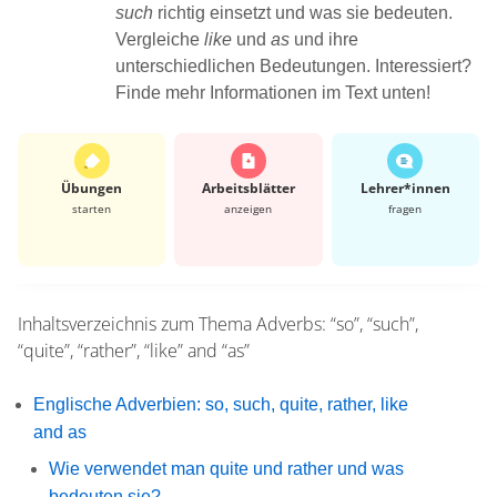
such
richtig einsetzt und was sie bedeuten.
Vergleiche
like
und
as
und ihre
unterschiedlichen Bedeutungen. Interessiert?
Finde mehr Informationen im Text unten!
Übungen
Arbeits­blätter
Lehrer*​innen
starten
anzeigen
fragen
Inhaltsverzeichnis zum Thema
Adverbs: “so”, “such”,
“quite”, “rather”, “like” and “as”
Englische Adverbien: so, such, quite, rather, like
and as
Wie verwendet man quite und rather und was
bedeuten sie?