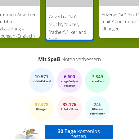
rten von Adverbien
Adverbs “so”, “such”
Adverbs: “so”,
nd ihre
“quite” and “rather”
“such”, “quite”,
atzstellung –
Übungen
“rather”, “like” and
bungen (Englisch)
“as”
Mit Spaß
Noten verbessern
10.571
6.600
7.849
sofaheld-Level
vorgefertigte
Lernvideos
Vokabeln
37.478
33.176
24h
Übungen
Arbeitsblätter
Hilfe von
Lehrkräften
30 Tage
kostenlos
testen