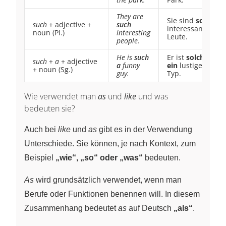
They are
Sie sind
so
such
+ adjective +
such
interessante
noun (Pl.)
interesting
Leute.
people.
He is
such
Er ist
solch
such
+
a
+ adjective
a
funny
ein
lustiger
+ noun (Sg.)
guy.
Typ.
Wie verwendet man
as
und
like
und was
bedeuten sie?
Auch bei
like
und
as
gibt es in der Verwendung
Unterschiede. Sie können, je nach Kontext, zum
Beispiel
„wie“, „so“ oder „was“
bedeuten.
As
wird grundsätzlich verwendet, wenn man
Berufe oder Funktionen benennen will. In diesem
Zusammenhang bedeutet
as
auf Deutsch
„als“
.