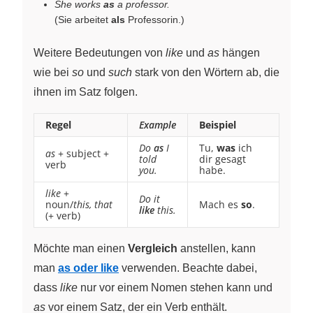
She works
as
a professor.
(Sie arbeitet
als
Professorin.)
Weitere Bedeutungen von
like
und
as
hängen
wie bei
so
und
such
stark von den Wörtern ab, die
ihnen im Satz folgen.
Regel
Example
Beispiel
Do
as
I
Tu,
was
ich
as
+ subject +
told
dir gesagt
verb
you.
habe.
like
+
Do it
noun/
this, that
Mach es
so
.
like
this.
(+ verb)
Möchte man einen
Vergleich
anstellen, kann
man
as oder like
verwenden. Beachte dabei,
dass
like
nur vor einem Nomen stehen kann und
as
vor einem Satz, der ein Verb enthält.