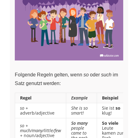
Folgende Regeln gelten, wenn
so
oder
such
im
Satz genutzt werden:
Regel
Example
Beispiel
so
+
She is so
Sie ist
so
adverb/adjective
smart!
klug!
So many
So viele
so
+
people
Leute
much/many/little/few
came to
kamen zum
+ noun/adjective
the park.
Park.