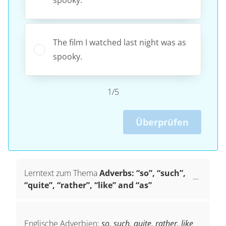
The film I watched last night was as
spooky.
1/5
Überprüfen
Lerntext zum Thema
Adverbs: “so”, “such”,
“quite”, “rather”, “like” and “as”
Englische Adverbien:
so, such, quite, rather, like