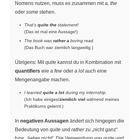
Nomens nutzen, muss es zusammen mit
a, the
oder
some
stehen.
That’s
quite the
statement!
(Das ist mal eine Aussage!)
The book was
rather a
boring read.
(Das Buch war ziemlich langweilig.)
Übrigens: Mit
quite
kannst du in Kombination mit
quantifiers
wie
a few
oder
a lot
auch eine
Mengenangabe machen.
I learned
quite a lot
during my internship.
(Ich habe einiges/
ziemlich viel
während meines
Praktikums gelernt.)
In
negativen Aussagen
ändert sich hingegen die
Bedeutung von
quite
und
rather
zu „nicht ganz“
bzw. „lieber nicht“. Die Verwendung von
quite
und