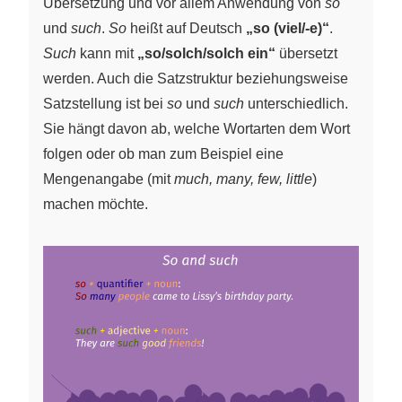
Übersetzung und vor allem Anwendung von
so
und
such
.
So
heißt auf Deutsch
„so (viel/-e)“
.
Such
kann mit
„so/solch/solch ein“
übersetzt
werden. Auch die Satzstruktur beziehungsweise
Satzstellung ist bei
so
und
such
unterschiedlich.
Sie hängt davon ab, welche Wortarten dem Wort
folgen oder ob man zum Beispiel eine
Mengenangabe (mit
much, many, few, little
)
machen möchte.