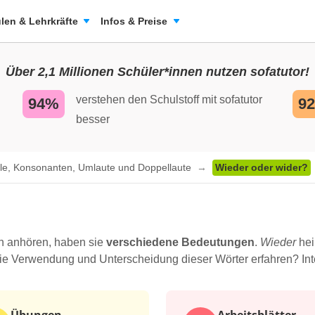
len & Lehrkräfte
Infos & Preise
Über 2,1 Millionen Schüler*innen nutzen sofatutor!
verstehen den Schulstoff mit sofatutor
94%
9
besser
le, Konsonanten, Umlaute und Doppellaute
Wieder oder wider?
h anhören, haben sie
verschiedene Bedeutungen
.
Wieder
hei
ie Verwendung und Unterscheidung dieser Wörter erfahren? Inte