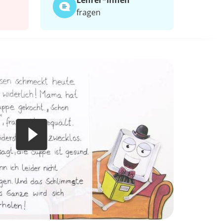
Lehrer*​innen
fragen