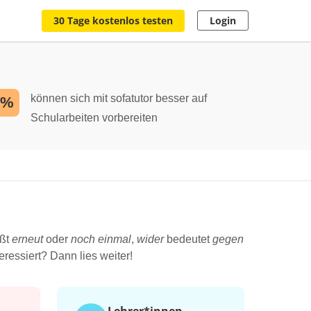
30 Tage kostenlos testen
Login
können sich mit sofatutor besser auf
2%
Schularbeiten vorbereiten
ßt
erneut
oder
noch einmal
,
wider
bedeutet
gegen
ressiert? Dann lies weiter!