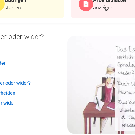
Übungen
Arbeits­blätter
starten
anzeigen
er oder wider?
der
er oder wider?
cheiden
r wider