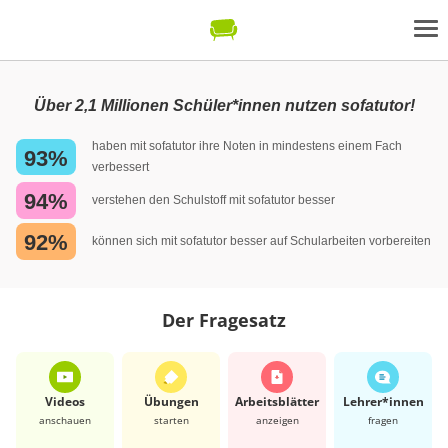
Über 2,1 Millionen Schüler*innen nutzen sofatutor!
haben mit sofatutor ihre Noten in mindestens einem Fach
93%
verbessert
94%
verstehen den Schulstoff mit sofatutor besser
92%
können sich mit sofatutor besser auf Schularbeiten vorbereiten
Der Fragesatz
Videos
Übungen
Arbeits­blätter
Lehrer*​innen
anschauen
starten
anzeigen
fragen