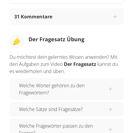
des Fragesatzes: Die Entscheidungsfrage.
Machen wir eine Pause? Du beantwortest die
31 Kommentare
Frage mit „ja” oder „nein”. Sie wird nicht mit einem
Fragewort eingeleitet. Du kannst aber erkennen,
dass es sich um eine Frage handelt, da das Verb
Der Fragesatz Übung
einen besonderen Platz im Satz einnimmt.
Normalerweise steht das Verb in einem Satz an
Du möchtest dein gelerntes Wissen anwenden? Mit
der zweiten Stelle. In Entscheidungsfragen
den Aufgaben zum Video
Der Fragesatz
kannst du
hingegen steht es ganz am Anfang des Satzes.
es wiederholen und üben.
Außerdem kannst du eine Frage immer daran
Welche Wörter gehören zu den
erkennen, dass sich die Stimme am Ende eines
Fragewörtern?
Satzes hebt, also nach oben geht. Du sagst nicht
Wann sind wir da, sondern Wann sind wir da?
Welche Sätze sind Fragesätze?
Probieren wir das einmal aus: Welche der
folgenden Sätze sind Fragesätze? Was steht auf
Welche Fragewörter passen zu den
dem Wegweiser? Du bist schnell gelaufen. Siehst
Fragen?