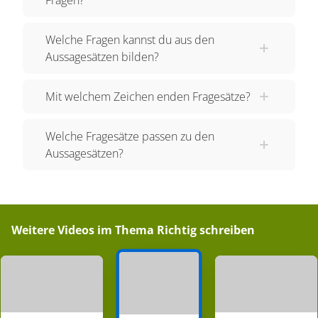
du das Ziel? Der erste Satz wird mit dem
Fragewort „was” eingeleitet und ist? Ein
Welche Fragen kannst du aus den
Fragesatz. Der zweite und dritte Satz beginnen
Aussagesätzen bilden?
nicht mit einem Fragewort, also musst du die
Verben betrachten. Das Verb „bist” steht an der
Mit welchem Zeichen enden Fragesätze?
zweiten Stelle des Satzes. Es ist also? Ein
Aussagesatz. Es wird keine Frage gestellt,
Welche Fragesätze passen zu den
sondern beschrieben, dass jemand schnell läuft.
Aussagesätzen?
Das Verb „siehst” steht nicht an der zweiten
Stelle, sondern direkt am Satzanfang, es ist also?
Ein Fragesatz. Du kannst aus Aussagesätzen
auch neue Fragesätze bilden: Welcher Fragesatz
Weitere Videos im Thema
Richtig schreiben
fällt dir zu dieser Aussage ein? Momo stellt viele
Fragen. Und zu dieser Aussage? Paul läuft sehr
schnell. Läuft Paul sehr schnell? In den
Aussagesätzen steht das Verb an der zweiten