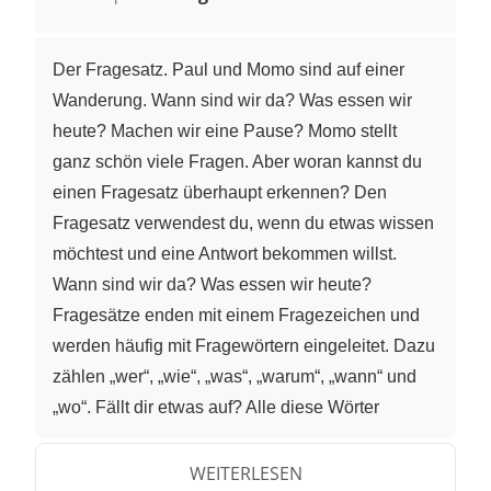
Der Fragesatz. Paul und Momo sind auf einer
Wanderung. Wann sind wir da? Was essen wir
heute? Machen wir eine Pause? Momo stellt
ganz schön viele Fragen. Aber woran kannst du
einen Fragesatz überhaupt erkennen? Den
Fragesatz verwendest du, wenn du etwas wissen
möchtest und eine Antwort bekommen willst.
Wann sind wir da? Was essen wir heute?
Fragesätze enden mit einem Fragezeichen und
werden häufig mit Fragewörtern eingeleitet. Dazu
zählen „wer“, „wie“, „was“, „warum“, „wann“ und
„wo“. Fällt dir etwas auf? Alle diese Wörter
beginnen mit einem W. Deshalb nennt man sie
auch W-Fragen. Es gibt aber noch eine zweite Art
WEITERLESEN